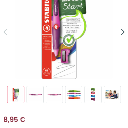
8,95
€