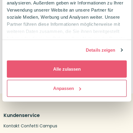
Niederlande
analysieren. Außerdem geben wir Informationen zu Ihrer
Verwendung unserer Website an unsere Partner für
soziale Medien, Werbung und Analysen weiter. Unsere
Handelskammer NL: KVK 83286594
Partner führen diese Informationen möglicherweise mit
Nummer der Filiale: 000039419436
weiteren Daten zusammen, die Sie ihnen bereitgestellt
USt-IdNr: NL862812707 B01
haben oder die sie im Rahmen Ihrer Nutzung der Dienste
gesammelt haben.
Details zeigen
Alle zulassen
0
Anpassen
Kundenservice
Kontakt Confetti Campus