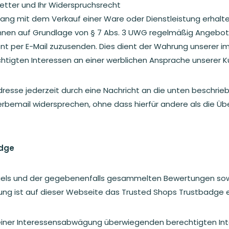
ter und Ihr Widerspruchsrecht
ng mit dem Verkauf einer Ware oder Dienstleistung erhalte
Ihnen auf Grundlage von § 7 Abs. 3 UWG regelmäßig Angebot
nt per E-Mail zuzusenden. Dies dient der Wahrung unserer i
igten Interessen an einer werblichen Ansprache unserer K
dresse jederzeit durch eine Nachricht an die unten beschri
erbemail widersprechen, ohne dass hierfür andere als die Ü
adge
egels und der gegebenenfalls gesammelten Bewertungen so
llung ist auf dieser Webseite das Trusted Shops Trustbadge
einer Interessensabwägung überwiegenden berechtigten Int