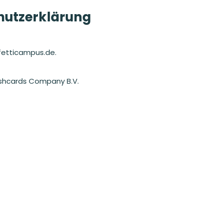
chutzerklärung
nfetticampus.de.
shcards Company B.V.