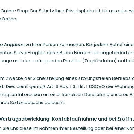
Online-Shop. Der Schutz Ihrer Privatsphäre ist für uns sehr 
n Daten.
 Angaben zu Ihrer Person zu machen. Bei jedem Aufruf eine
ntes Server-Logfile, das z.B. den Namen der angeforderten 
enge und den anfragenden Provider (Zugriffsdaten) enthält
um Zwecke der Sicherstellung eines störungsfreien Betriebs 
Dies dient gemäß Art. 6 Abs. 1 S. 1 lit. f DSGVO der Wahru
gten Interessen an einer korrekten Darstellung unseres An
hres Seitenbesuchs gelöscht.
Vertragsabwicklung, Kontaktaufnahme und bei Eröffn
ie uns diese im Rahmen Ihrer Bestellung oder bei einer Kon