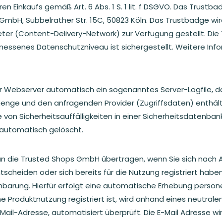
en Einkaufs gemäß Art. 6 Abs. 1 S. 1 lit. f DSGVO. Das Trus
GmbH, Subbelrather Str. 15C, 50823 Köln. Das Trustbadge wi
ter (Content-Delivery-Network) zur Verfügung gestellt. Di
emessenes Datenschutzniveau ist sichergestellt. Weitere I
r Webserver automatisch ein sogenanntes Server-Logfile, d
enge und den anfragenden Provider (Zugriffsdaten) enthält
 von Sicherheitsauffälligkeiten in einer Sicherheitsdatenbank
 automatisch gelöscht.
die Trusted Shops GmbH übertragen, wenn Sie sich nach Abs
cheiden oder sich bereits für die Nutzung registriert haben.
inbarung. Hierfür erfolgt eine automatische Erhebung pers
ine Produktnutzung registriert ist, wird anhand eines neutral
ail-Adresse, automatisiert überprüft. Die E-Mail Adresse wir