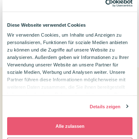
bis 17:00 Uhr telefonisch erreichbar.
Diese Webseite verwendet Cookies
Kontaktiere uns
Wir verwenden Cookies, um Inhalte und Anzeigen zu
personalisieren, Funktionen für soziale Medien anbieten
0
zu können und die Zugriffe auf unsere Website zu
analysieren. Außerdem geben wir Informationen zu Ihrer
Verwendung unserer Website an unsere Partner für
soziale Medien, Werbung und Analysen weiter. Unsere
Partner führen diese Informationen möglicherweise mit
weiteren Daten zusammen, die Sie ihnen bereitgestellt
Kundenservice
haben oder die sie im Rahmen Ihrer Nutzung der Dienste
Kontakt Confetti Campus
gesammelt haben.
Details zeigen
Kundenservice
Versandtarife und Lieferzeiten
Alle zulassen
Widerrufsrecht