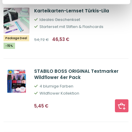
Karteikarten-Lernset Türkis-Lila
Ideales Geschenkset
Starterset mit Stiften & Flashcards
Ursprünglicher
Aktueller
Package Deal
46,53
€
54,72
€
Preis
Preis
war:
ist:
-15%
54,72€
46,53€.
STABILO BOSS ORIGINAL Textmarker
Wildflower 4er Pack
4 blumige Farben
Wildflower Kollektion
5,45
€