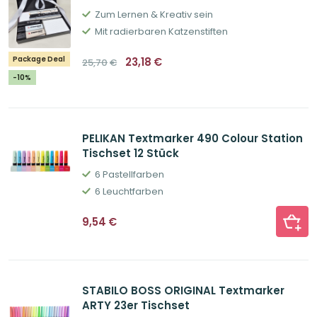
Zum Lernen & Kreativ sein
Mit radierbaren Katzenstiften
Ursprünglicher
Aktueller
Package Deal
23,18
€
25,70
€
Preis
Preis
war:
ist:
-10%
25,70€
23,18€.
PELIKAN Textmarker 490 Colour Station
Tischset 12 Stück
6 Pastellfarben
6 Leuchtfarben
9,54
€
STABILO BOSS ORIGINAL Textmarker
ARTY 23er Tischset