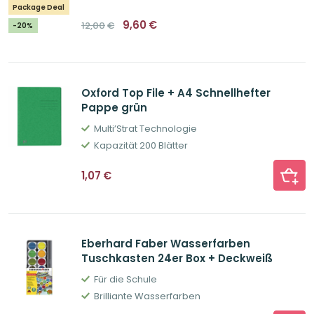
Package Deal
Ursprünglicher
Aktueller
9,60
€
12,00
€
-20%
Preis
Preis
war:
ist:
12,00€
9,60€.
Oxford Top File + A4 Schnellhefter
Pappe grün
Multi’Strat Technologie
Kapazität 200 Blätter
1,07
€
Eberhard Faber Wasserfarben
Tuschkasten 24er Box + Deckweiß
Für die Schule
Brilliante Wasserfarben