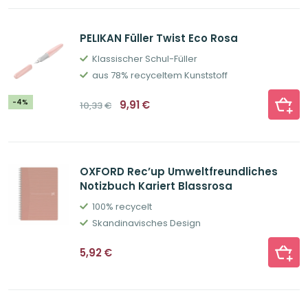
PELIKAN Füller Twist Eco Rosa
Klassischer Schul-Füller
aus 78% recyceltem Kunststoff
Ursprünglicher
Aktueller
-4%
9,91
€
10,33
€
Preis
Preis
war:
ist:
10,33€
9,91€.
OXFORD Rec’up Umweltfreundliches
Notizbuch Kariert Blassrosa
100% recycelt
Skandinavisches Design
5,92
€