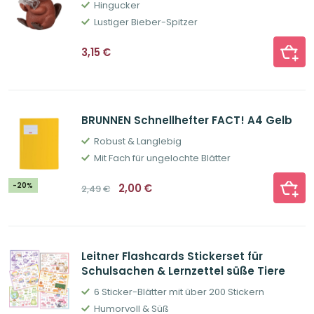
Hingucker
Lustiger Bieber-Spitzer
3,15
€
BRUNNEN Schnellhefter FACT! A4 Gelb
Robust & Langlebig
Mit Fach für ungelochte Blätter
Ursprünglicher
Aktueller
-20%
2,00
€
2,49
€
Preis
Preis
war:
ist:
2,49€
2,00€.
Leitner Flashcards Stickerset für
Schulsachen & Lernzettel süße Tiere
6 Sticker-Blätter mit über 200 Stickern
Humorvoll & Süß