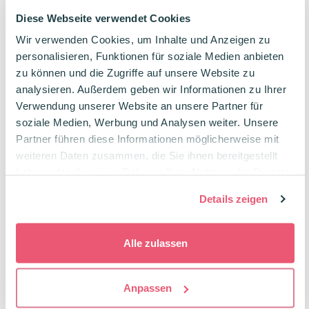
Diese Webseite verwendet Cookies
Wir verwenden Cookies, um Inhalte und Anzeigen zu
ITOTAL Stifte-Halter Köchel Einhorn
personalisieren, Funktionen für soziale Medien anbieten
Im Kawaii Look
zu können und die Zugriffe auf unsere Website zu
Stabil & Robust
analysieren. Außerdem geben wir Informationen zu Ihrer
Verwendung unserer Website an unsere Partner für
Ursprünglicher
Aktueller
-33%
10,00
€
14,84
€
soziale Medien, Werbung und Analysen weiter. Unsere
Preis
Preis
war:
ist:
Partner führen diese Informationen möglicherweise mit
14,84€
10,00€.
weiteren Daten zusammen, die Sie ihnen bereitgestellt
haben oder die sie im Rahmen Ihrer Nutzung der Dienste
PILOT FriXion Clicker radierbare
gesammelt haben.
Details zeigen
Tintenroller 4er Set
Mit Druck-Mechanismus
4er Set mit Grundfarben
Alle zulassen
11,98
€
Anpassen