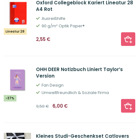
Oxford Collegeblock Kariert Lineatur 28
A4 Rot
Ausreißhilfe
90 g/m² Optik Paper®
Lineatur 28
2,55
€
OHH DEER Notizbuch Liniert Taylor’s
Version
Fan Design
Umweltfreundlich & Soziale Firma
-37%
Ursprünglicher
Aktueller
6,00
€
9,50
€
Preis
Preis
war:
ist:
9,50€
6,00€.
Kleines Studi-Geschenkset Catlovers