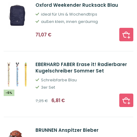
Oxford Weekender Rucksack Blau
ideal für Uni & Wochendtrips
außen klein, innen geräumig
71,07
€
EBERHARD FABER Erase it! Radierbarer
Kugelschreiber Sommer Set
Schreibfarbe Blau
3er Set
-6%
Ursprünglicher
Aktueller
6,81
€
7,25
€
Preis
Preis
war:
ist:
7,25€
6,81€.
BRUNNEN Anspitzer Bieber