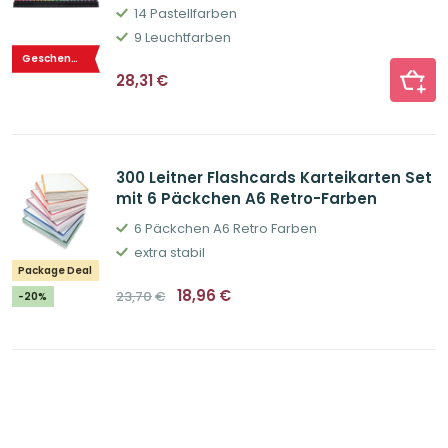
14 Pastellfarben
9 Leuchtfarben
Geschenktipp
28,31
€
300 Leitner Flashcards Karteikarten Set
mit 6 Päckchen A6 Retro-Farben
6 Päckchen A6 Retro Farben
extra stabil
Package Deal
Ursprünglicher
Aktueller
18,96
€
23,70
€
-20%
Preis
Preis
war:
ist:
23,70€
18,96€.