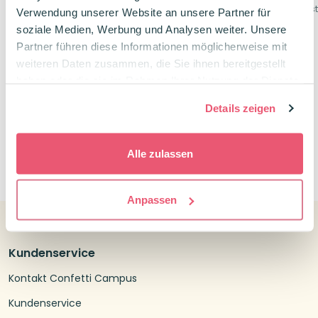
transparent
aus glasklarem Kunstst
Verwendung unserer Website an unsere Partner für
Original Post-Its von 3M
soziale Medien, Werbung und Analysen weiter. Unsere
1,50
€
Transparent & selbstklebend
Partner führen diese Informationen möglicherweise mit
weiteren Daten zusammen, die Sie ihnen bereitgestellt
8,49
€
haben oder die sie im Rahmen Ihrer Nutzung der Dienste
gesammelt haben.
Details zeigen
Alle zulassen
0
Anpassen
Kundenservice
Kontakt Confetti Campus
Kundenservice