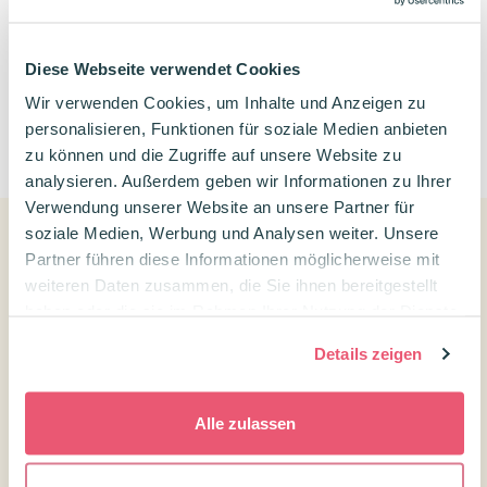
Diese Webseite verwendet Cookies
Wir verwenden Cookies, um Inhalte und Anzeigen zu
personalisieren, Funktionen für soziale Medien anbieten
0
zu können und die Zugriffe auf unsere Website zu
analysieren. Außerdem geben wir Informationen zu Ihrer
Verwendung unserer Website an unsere Partner für
soziale Medien, Werbung und Analysen weiter. Unsere
Partner führen diese Informationen möglicherweise mit
Kundenservice
weiteren Daten zusammen, die Sie ihnen bereitgestellt
haben oder die sie im Rahmen Ihrer Nutzung der Dienste
Kontakt Confetti Campus
gesammelt haben.
Kundenservice
Details zeigen
Versandtarife und Lieferzeiten
Alle zulassen
Widerrufsrecht
Über uns