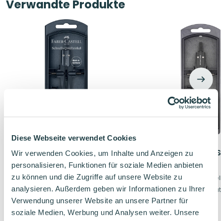
Verwandte Produkte
Diese Webseite verwendet Cookies
Faber Castell Zirkel Stream
Faber Castell Zirkel
Wir verwenden Cookies, um Inhalte und Anzeigen zu
Deep Blue
Shiny Blackstone
personalisieren, Funktionen für soziale Medien anbieten
zu können und die Zugriffe auf unsere Website zu
Qualität-Schnellverstellzirkel
Qualität-Schnellverstell
analysieren. Außerdem geben wir Informationen zu Ihrer
Inklusive Dose mit Ersatzteilen und Minen
Verwendung unserer Website an unsere Partner für
12,34
€
12,34
€
soziale Medien, Werbung und Analysen weiter. Unsere