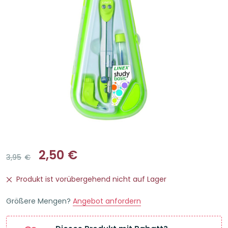
2,50
€
3,95
€
Ursprünglicher
Aktueller
Preis
Preis
Produkt ist vorübergehend nicht auf Lager
war:
ist:
3,95€
2,50€.
Größere Mengen?
Angebot anfordern