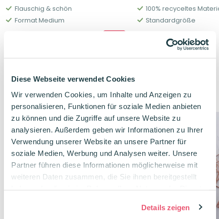
Flauschig & schön
100% recyceltes Materi
Format Medium
Standardgröße
12,00
€
12,48
€
Diese Webseite verwendet Cookies
Verwandte Produkte
Wir verwenden Cookies, um Inhalte und Anzeigen zu
personalisieren, Funktionen für soziale Medien anbieten
zu können und die Zugriffe auf unsere Website zu
analysieren. Außerdem geben wir Informationen zu Ihrer
Verwendung unserer Website an unsere Partner für
soziale Medien, Werbung und Analysen weiter. Unsere
Partner führen diese Informationen möglicherweise mit
weiteren Daten zusammen, die Sie ihnen bereitgestellt
haben oder die sie im Rahmen Ihrer Nutzung der Dienste
gesammelt haben.
Details zeigen