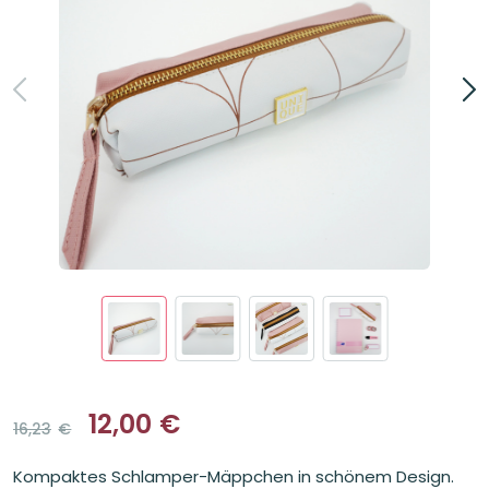
12,00
€
16,23
€
Ursprünglicher
Aktueller
Preis
Preis
Kompaktes Schlamper-Mäppchen in schönem Design.
war:
ist: