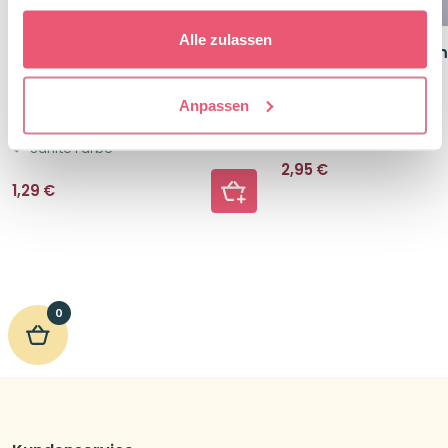
Alle zulassen
Faber Castell Textmarker
BRUNNEN Büroklamm
Metallic Marker Einzelstift
Roségold
Ruby
Set mit 16 Stück
Anpassen
Mit Glitzereffekt
tolles Design
Sanfte Farbe
2,95
€
1,29
€
0