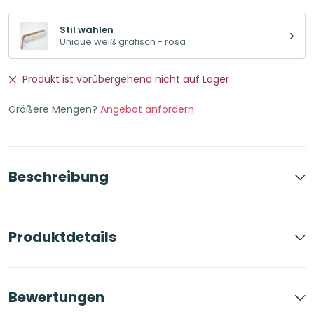
16,23€
12,00€.
Stil wählen
Unique weiß grafisch - rosa
Produkt ist vorübergehend nicht auf Lager
Größere Mengen?
Angebot anfordern
Beschreibung
Produktdetails
Bewertungen