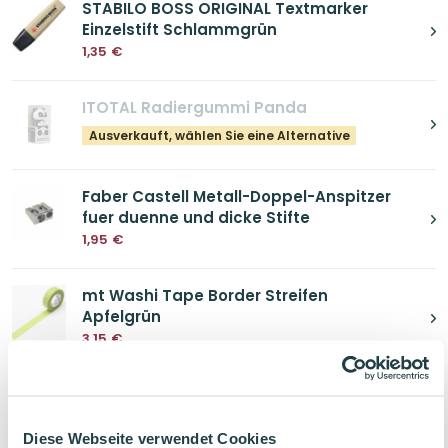
STABILO BOSS ORIGINAL Textmarker
Einzelstift Schlammgrün
1,35
€
ITOTAL Radiergummi Panda
Ausverkauft, wählen Sie eine Alternative
Faber Castell Metall-Doppel-Anspitzer
fuer duenne und dicke Stifte
1,95
€
mt Washi Tape Border Streifen
Apfelgrün
3,15
€
BRUNNEN Lineal 15cm Mint
0,99
€
Diese Webseite verwendet Cookies