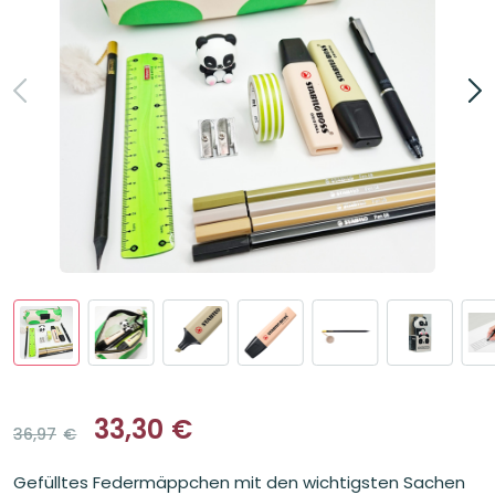
33,30
€
36,97
€
Ursprünglicher
Aktueller
Preis
Preis
Gefülltes Federmäppchen mit den wichtigsten Sachen
war:
ist: