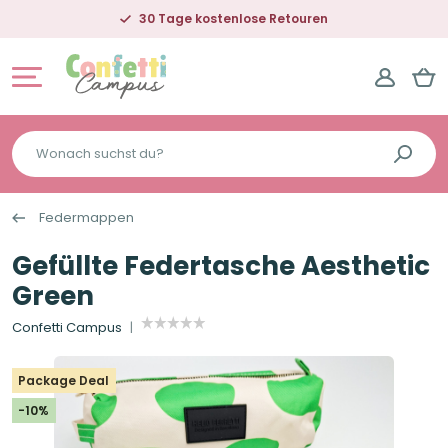
30 Tage kostenlose Retouren
Wonach
suchst
du?
Federmappen
Gefüllte Federtasche Aesthetic
Green
Confetti Campus
Package Deal
-10%