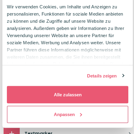
Wir verwenden Cookies, um Inhalte und Anzeigen zu
STABILO Pen 68 Premium-Filzstift
personalisieren, Funktionen für soziale Medien anbieten
Einzelstift schlammgrün
zu können und die Zugriffe auf unsere Website zu
0,99
€
analysieren. Außerdem geben wir Informationen zu Ihrer
Verwendung unserer Website an unsere Partner für
STABILO Pen 68 Premium-Filzstift
soziale Medien, Werbung und Analysen weiter. Unsere
Einzelstift hellgrau
Partner führen diese Informationen möglicherweise mit
0,99
€
weiteren Daten zusammen, die Sie ihnen bereitgestellt
haben oder die sie im Rahmen Ihrer Nutzung der Dienste
STABILO Pen 68 Premium-Filzstift
gesammelt haben.
Einzelstift Beige
Details zeigen
0,99
€
Alle zulassen
STABILO Pen 68 Premium-Filzstift
Einzelstift schwarz
0,99
€
Anpassen
Textmarker