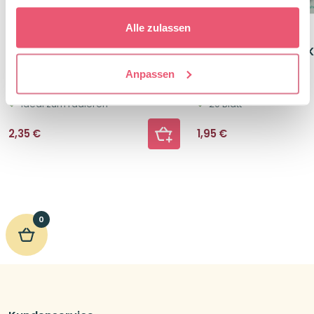
Alle zulassen
ITOTAL Radiergummi Graue
ITOTAL Haftnotizen 
Katze
Katze
Anpassen
süßes Design
extra süß
ideal zum radieren
20 Blatt
2,35
€
1,95
€
0