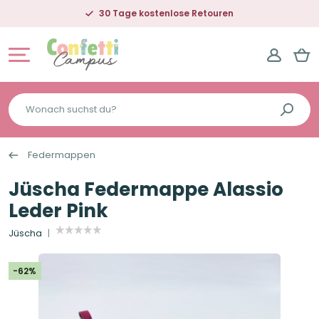
30 Tage kostenlose Retouren
Wonach
suchst
du?
Federmappen
Jüscha Federmappe Alassio
Leder Pink
Jüscha
-62%