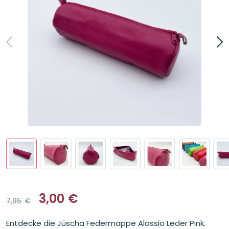
3,00
€
7,95
€
Ursprünglicher
Aktueller
Preis
Preis
Entdecke die Jüscha Federmappe Alassio Leder Pink.
war:
ist: