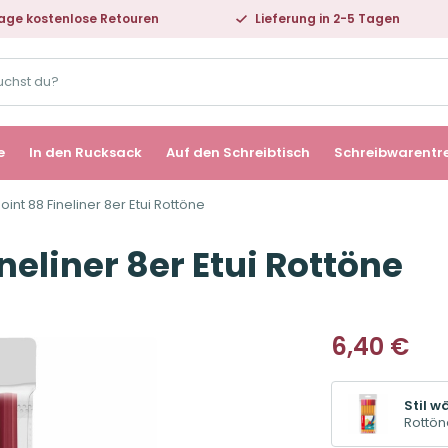
age kostenlose Retouren
Lieferung in 2-5 Tagen
e
In den Rucksack
Auf den Schreibtisch
Schreibwarentr
oint 88 Fineliner 8er Etui Rottöne
neliner 8er Etui Rottöne
6,40
€
Stil w
Rottön