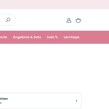
ends
Angebote & Sets
Sale %
Lerntipps
ählen
e