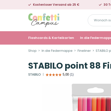
Kostenloser Versand ab 25 €
30 T
Wonach
suchst
du?
Flashcards & Karteikarten
In die Federmapp
Shop
In die Federmappe
Fineliner
STABILO p
STABILO point 88 Fi
STABILO