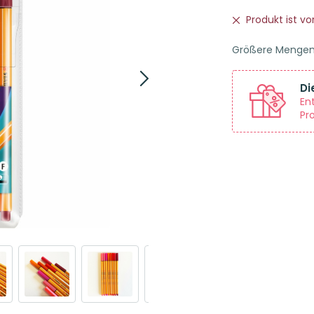
Produkt ist v
Größere Menge
Di
En
Pr