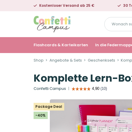
Kostenloser Versand ab 25 €
30 T
Wonach
suchst
du?
Flashcards & Karteikarten
In die Federmapp
Shop
Angebote & Sets
Geschenksets
Kompl
Komplette Lern-Bo
Confetti Campus
Package Deal
-40%