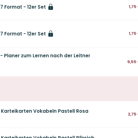
7 Format - 12er Set
1,75
7 Format - 12er Set
1,75
 - Planer zum Lernen nach der Leitner
9,55
 Karteikarten Vokabeln Pastell Rosa
2,75
 Karteikarten Vokabeln Pastell Pfirsich