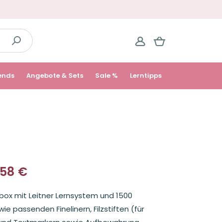
ends
Angebote & Sets
Sale %
Lerntipps
,58
€
licher
box mit Leitner Lernsystem und 1500
ie passenden Finelinern, Filzstiften (für