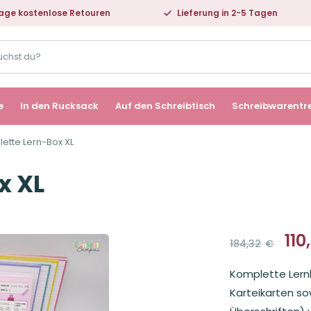
age kostenlose Retouren
Lieferung in 2-5 Tagen
e
In den Rucksack
Auf den Schreibtisch
Schreibwarentr
ette Lern-Box XL
x XL
110
184,32
€
Ursprüng
Aktueller
Preis
Preis
Komplette Lern
war:
ist:
184,32€
110,58€.
Karteikarten sow