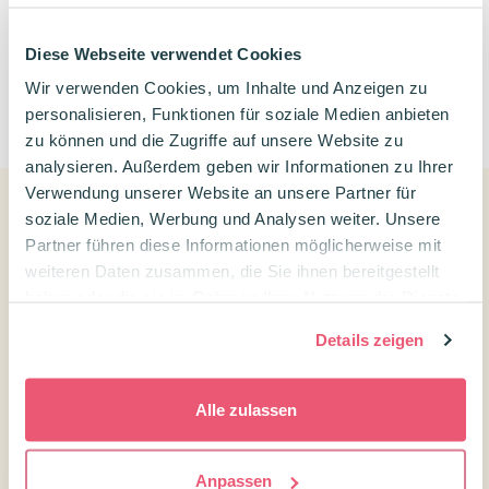
Diese Webseite verwendet Cookies
Wir verwenden Cookies, um Inhalte und Anzeigen zu
0
personalisieren, Funktionen für soziale Medien anbieten
zu können und die Zugriffe auf unsere Website zu
analysieren. Außerdem geben wir Informationen zu Ihrer
Verwendung unserer Website an unsere Partner für
soziale Medien, Werbung und Analysen weiter. Unsere
Partner führen diese Informationen möglicherweise mit
Kundenservice
weiteren Daten zusammen, die Sie ihnen bereitgestellt
Kontakt Confetti Campus
haben oder die sie im Rahmen Ihrer Nutzung der Dienste
gesammelt haben.
Kundenservice
Details zeigen
Versandtarife und Lieferzeiten
Widerrufsrecht
Alle zulassen
Über uns
Treuepunkte
Anpassen