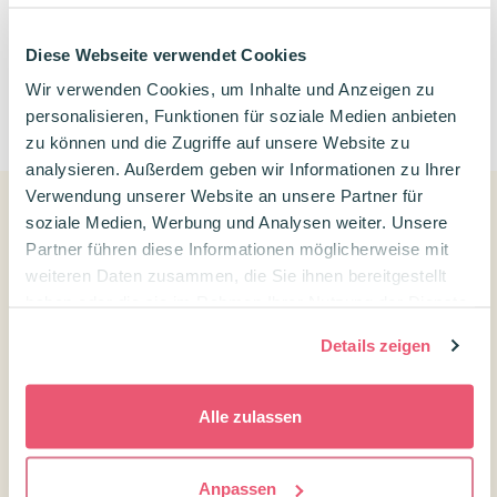
Diese Webseite verwendet Cookies
Wir verwenden Cookies, um Inhalte und Anzeigen zu
0
personalisieren, Funktionen für soziale Medien anbieten
zu können und die Zugriffe auf unsere Website zu
analysieren. Außerdem geben wir Informationen zu Ihrer
Verwendung unserer Website an unsere Partner für
soziale Medien, Werbung und Analysen weiter. Unsere
Partner führen diese Informationen möglicherweise mit
Kundenservice
weiteren Daten zusammen, die Sie ihnen bereitgestellt
Kontakt Confetti Campus
haben oder die sie im Rahmen Ihrer Nutzung der Dienste
gesammelt haben.
Kundenservice
Details zeigen
Versandtarife und Lieferzeiten
Widerrufsrecht
Alle zulassen
Über uns
Treuepunkte
Anpassen