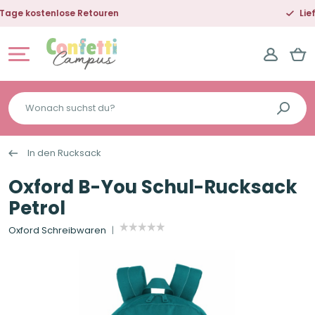
Lieferung in 2-5 Tagen
Wonach
suchst
du?
In den Rucksack
Oxford B-You Schul-Rucksack
Petrol
Oxford Schreibwaren