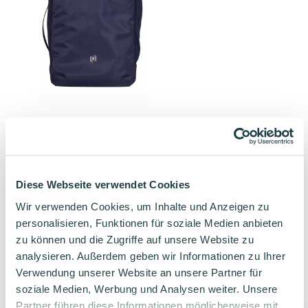
Oxford Weekender Rucksack
Blau
ideal für Uni & Wochendtrips
außen klein, innen geräumig
Diese Webseite verwendet Cookies
71,07
€
Wir verwenden Cookies, um Inhalte und Anzeigen zu
personalisieren, Funktionen für soziale Medien anbieten
zu können und die Zugriffe auf unsere Website zu
analysieren. Außerdem geben wir Informationen zu Ihrer
Verwendung unserer Website an unsere Partner für
Verwandte Produkte
soziale Medien, Werbung und Analysen weiter. Unsere
Partner führen diese Informationen möglicherweise mit