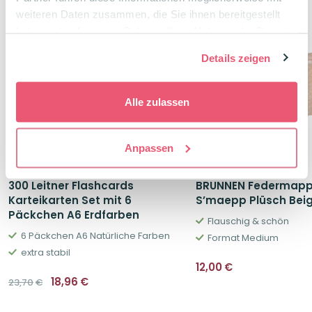
Package Deal
weiteren Daten zusammen, die Sie ihnen bereitgestellt
haben oder die sie im Rahmen Ihrer Nutzung der Dienste
-20%
gesammelt haben.
Details zeigen
Alle zulassen
Anpassen
300 Leitner Flashcards
BRUNNEN Federmap
Karteikarten Set mit 6
S’maepp Plüsch Bei
Päckchen A6 Erdfarben
Flauschig & schön
6 Päckchen A6 Natürliche Farben
Format Medium
extra stabil
12,00
€
Ursprünglicher
Aktueller
18,96
€
23,70
€
Preis
Preis
war:
ist:
23,70€
18,96€.