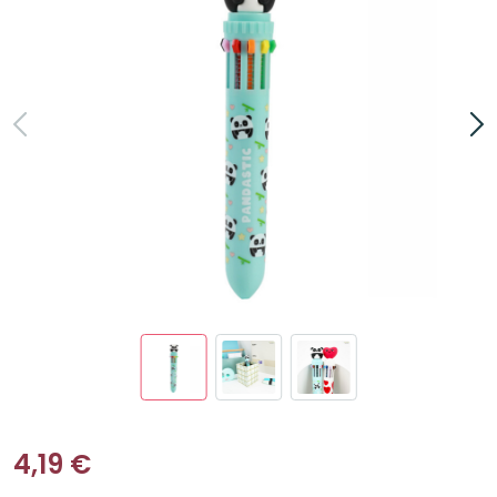
4,19
€