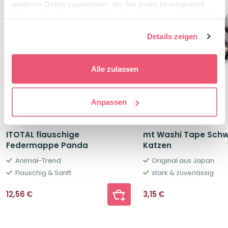
weiteren Daten zusammen, die Sie ihnen bereitgestellt
haben oder die sie im Rahmen Ihrer Nutzung der Dienste
gesammelt haben.
Details zeigen
Alle zulassen
Anpassen
ITOTAL flauschige
mt Washi Tape Schw
Federmappe Panda
Katzen
Animal-Trend
Original aus Japan
Flauschig & Sanft
stark & zuverlässig
12,56
€
3,15
€