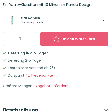
Ein Retro-Klassiker mit 10 Minen im Panda Design.
Stil wählen
"kawaii panda"
In den Warenkorb
ITOTAL
10-
Lieferung in 2-5 Tagen
Farb-
Lieferung 2-5 Tage
Kugelschreiber
Kostenloser Versand ab 25€
mit
Du sparst
42
Treuepunkte
10
bunten
Größere Mengen?
Angebot anfordern
Minen
"Kawaii
Panda"
Beschreibung
Menge