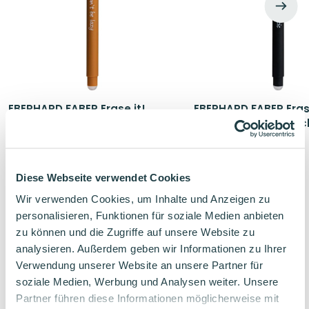
EBERHARD FABER Erase it!
EBERHARD FABER Erase
Radierbarer Kugelschreiber
Radierbarer Kugelsc
Faultier
Panda
Schreibfarbe Blau
Schreibfarbe Blau
Radierbarer Stift
Radierbarer Stift
Diese Webseite verwendet Cookies
Wir verwenden Cookies, um Inhalte und Anzeigen zu
2,48
€
2,48
€
personalisieren, Funktionen für soziale Medien anbieten
zu können und die Zugriffe auf unsere Website zu
analysieren. Außerdem geben wir Informationen zu Ihrer
Verwendung unserer Website an unsere Partner für
Verwandte Produkte
soziale Medien, Werbung und Analysen weiter. Unsere
Partner führen diese Informationen möglicherweise mit