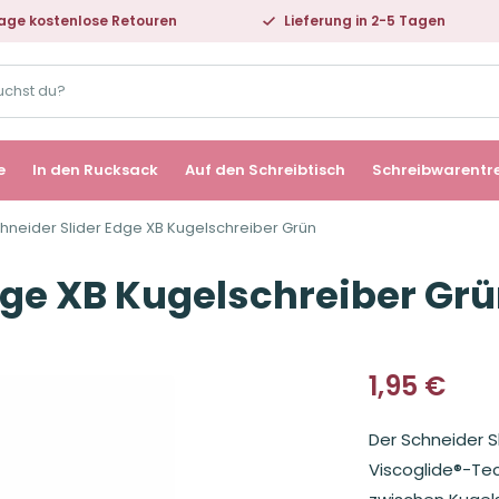
age kostenlose Retouren
Lieferung in 2-5 Tagen
e
In den Rucksack
Auf den Schreibtisch
Schreibwarentr
hneider Slider Edge XB Kugelschreiber Grün
dge XB Kugelschreiber Gr
1,95
€
Der Schneider S
Viscoglide®-Tec