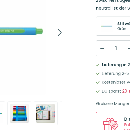
zwischen Kugels
neutral ist der S
Stil w
Grün
Schneider
Slider
Lieferung in 
Edge
Lieferung 2-5
XB
Kostenloser 
Kugelschreiber
Du sparst
20
T
Grün
Menge
Größere Menge
Di
En