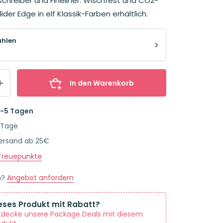
chreiber und Fineliner. Wischfest und CO2-
lider Edge in elf Klassik-Farben erhältlich.
ählen
In den Warenkorb
2-5 Tagen
 Tage
Versand ab 25€
reuepunkte
n?
Angebot anfordern
eses Produkt mit Rabatt?
tdecke unsere Package Deals mit diesem