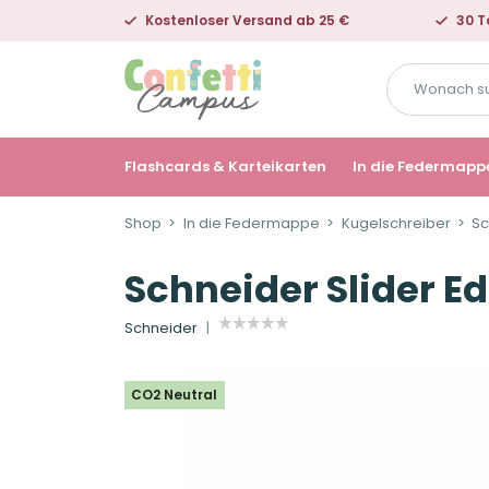
Kostenloser Versand ab 25 €
30 T
Wonach
suchst
du?
Flashcards & Karteikarten
In die Federmapp
Shop
In die Federmappe
Kugelschreiber
Sc
Schneider Slider E
Schneider
CO2 Neutral