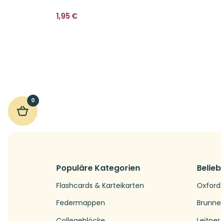
1,95
€
0
Populäre Kategorien
Belie
Flashcards & Karteikarten
Oxford
Federmappen
Brunn
Collegeblöcke
Leitner