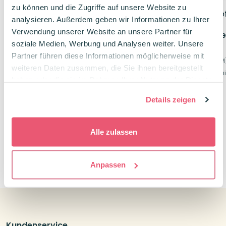
zu können und die Zugriffe auf unsere Website zu
STABILO Ballpoint Refill
STABILO Ballpoint Refi
analysieren. Außerdem geben wir Informationen zu Ihrer
Kugelschreiber
Kugelschreiber
Verwendung unserer Website an unsere Partner für
Großraummine – Einzelmine
Großraummine Einze
soziale Medien, Werbung und Analysen weiter. Unsere
blau
schwarz
Partner führen diese Informationen möglicherweise mit
Strichstärke 0,5 mm (M)
Strichstärke 0,5 mm (M
weiteren Daten zusammen, die Sie ihnen bereitgestellt
Ergiebige Großraummine
Ergiebige Großraumm
haben oder die sie im Rahmen Ihrer Nutzung der Dienste
gesammelt haben.
1,10
€
1,10
€
Details zeigen
Alle zulassen
0
Anpassen
Kundenservice