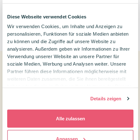
Diese Webseite verwendet Cookies
Wir verwenden Cookies, um Inhalte und Anzeigen zu
0
personalisieren, Funktionen für soziale Medien anbieten
zu können und die Zugriffe auf unsere Website zu
analysieren. Außerdem geben wir Informationen zu Ihrer
Verwendung unserer Website an unsere Partner für
soziale Medien, Werbung und Analysen weiter. Unsere
Partner führen diese Informationen möglicherweise mit
Kundenservice
weiteren Daten zusammen, die Sie ihnen bereitgestellt
Kontakt Confetti Campus
haben oder die sie im Rahmen Ihrer Nutzung der Dienste
gesammelt haben.
Kundenservice
Details zeigen
Versandtarife und Lieferzeiten
Widerrufsrecht
Alle zulassen
Über uns
Anpassen