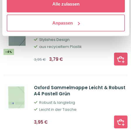
war:
ist:
Alle zulassen
14,95€
13,15€.
Anpassen
Oxford Sammelmappe Leicht & Robust
A4 Natural Green
Stylishes Design
aus recyceltem Plastik
-4%
Ursprünglicher
Aktueller
3,79
€
3,95
€
Preis
Preis
war:
ist:
3,95€
3,79€.
Oxford Sammelmappe Leicht & Robust
A4 Pastell Grün
Robust & langlebig
Leicht in der Tasche
3,95
€