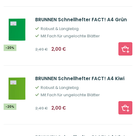
BRUNNEN Schnellhefter FACT! A4 Grün
Robust & Langlebig
Mit Fach für ungelochte Blätter
Ursprünglicher
Aktueller
-20%
2,00
€
2,49
€
Preis
Preis
war:
ist:
2,49€
2,00€.
BRUNNEN Schnellhefter FACT! A4 Kiwi
Robust & Langlebig
Mit Fach für ungelochte Blätter
Ursprünglicher
Aktueller
-20%
2,00
€
2,49
€
Preis
Preis
war:
ist:
2,49€
2,00€.