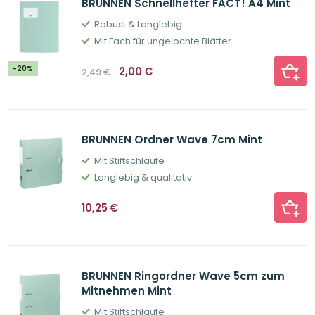
BRUNNEN Schnellhefter FACT! A4 Mint
Robust & Langlebig
Mit Fach für ungelochte Blätter
Ursprünglicher
Aktueller
-20%
2,00
€
2,49
€
Preis
Preis
war:
ist:
2,49€
2,00€.
BRUNNEN Ordner Wave 7cm Mint
Mit Stiftschlaufe
Langlebig & qualitativ
10,25
€
BRUNNEN Ringordner Wave 5cm zum
Mitnehmen Mint
Mit Stiftschlaufe