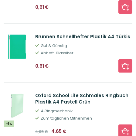
0,61
€
Brunnen Schnellhefter Plastik A4 Türkis
Gut & Günstig
Abheft-Klassiker
0,61
€
Oxford School Life Schmales Ringbuch
Plastik A4 Pastell Grün
4‐Ringmechanik
Zum täglichen Mitnehmen
-6%
Ursprünglicher
Aktueller
4,65
€
4,95
€
Preis
Preis