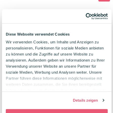
war:
ist:
4,95€
4,65€.
OXFORD LIVE & GO Extra-leichter
Ringordner zum Mitnehmen Pastell
Grün
Diese Webseite verwendet Cookies
In vielen tollen Farben
Wir verwenden Cookies, um Inhalte und Anzeigen zu
Ideal zum mitnehmen: robust und leicht
personalisieren, Funktionen für soziale Medien anbieten
zu können und die Zugriffe auf unsere Website zu
12,95
€
analysieren. Außerdem geben wir Informationen zu Ihrer
Verwendung unserer Website an unsere Partner für
soziale Medien, Werbung und Analysen weiter. Unsere
Partner führen diese Informationen möglicherweise mit
OXFORD LIVE & GO Ordner A4 Pastell
weiteren Daten zusammen, die Sie ihnen bereitgestellt
Grün
haben oder die sie im Rahmen Ihrer Nutzung der Dienste
Hingucker im Regal
gesammelt haben.
Robust und nachhaltig
Details zeigen
-12%
Ursprünglicher
Aktueller
13,15
€
14,95
€
Preis
Preis