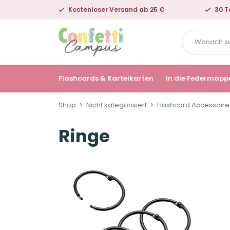
Kostenloser Versand ab 25 €
30 T
Wonach
suchst
du?
Flashcards & Karteikarten
In die Federmapp
Shop
Nicht kategorisiert
Flashcard Accessoire
Ringe