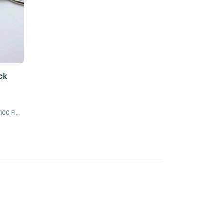
ck
Jeder Karteikarten-Ring fasst 100 Flashcards