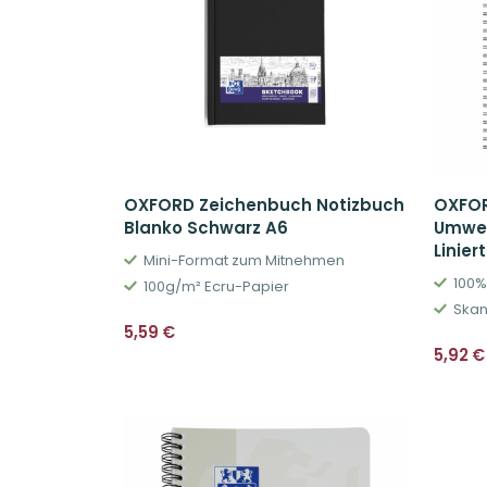
OXFORD Zeichenbuch Notizbuch
OXFOR
Blanko Schwarz A6
Umwel
Linier
Mini-Format zum Mitnehmen
100%
100g/m² Ecru-Papier
Skan
5,59
€
5,92
€