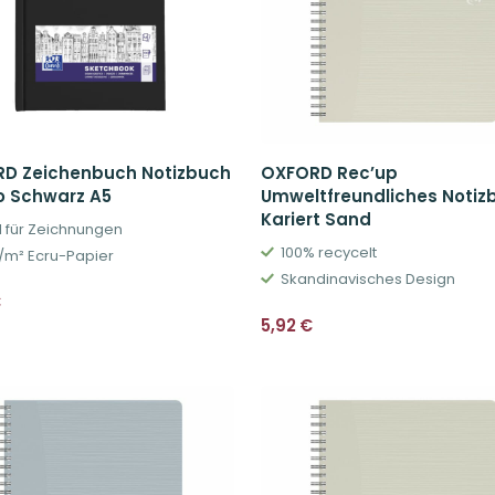
D Zeichenbuch Notizbuch
OXFORD Rec’up
o Schwarz A5
Umweltfreundliches Notiz
Kariert Sand
l für Zeichnungen
100% recycelt
/m² Ecru-Papier
Skandinavisches Design
€
5,92
€