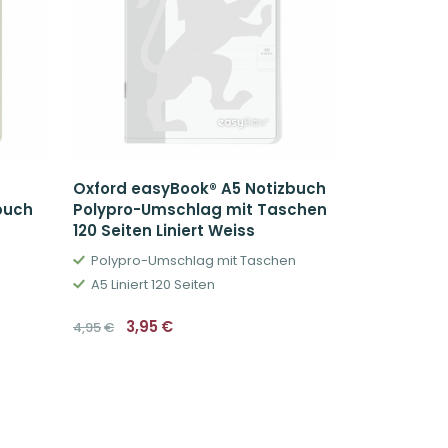
Oxford easyBook® A5 Notizbuch
buch
Polypro-Umschlag mit Taschen
120 Seiten Liniert Weiss
Polypro-Umschlag mit Taschen
A5 Liniert 120 Seiten
Ursprünglicher
Aktueller
3,95
€
4,95
€
Preis
Preis
war:
ist:
4,95€
3,95€.