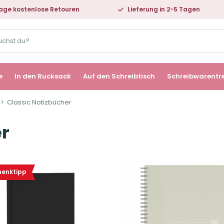
age kostenlose Retouren
Lieferung in 2-5 Tagen
e
In den Rucksack
Auf den Schreibtisch
Schreibwarentr
Classic Notizbücher
er
enktipp