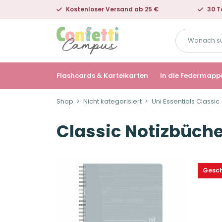
Kostenloser Versand ab 25 €
30 T
Wonach
suchst
du?
Flashcards & Karteikarten
In die Federmapp
Shop
Nicht kategorisiert
Uni Essentials Classic
Classic Notizbüch
Gesch