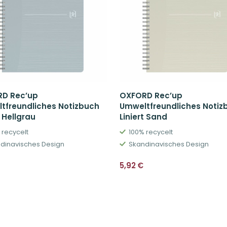
D Rec’up
OXFORD Rec’up
tfreundliches Notizbuch
Umweltfreundliches Notiz
t Hellgrau
Liniert Sand
 recycelt
100% recycelt
dinavisches Design
Skandinavisches Design
5,92
€