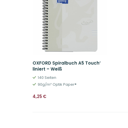
OXFORD Spiralbuch A5 Touch‘
liniert – Weiß
140 Seiten
90g/m² Optik Paper®
4,25
€