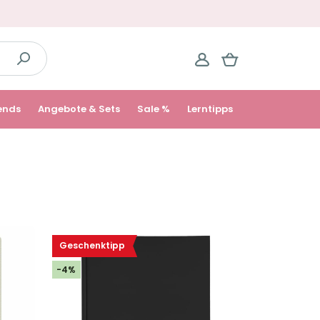
ends
Angebote & Sets
Sale %
Lerntipps
Geschenktipp
-4%