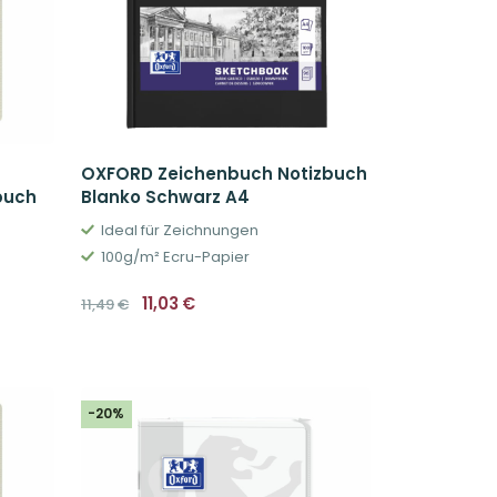
OXFORD Zeichenbuch Notizbuch
buch
Blanko Schwarz A4
Ideal für Zeichnungen
100g/m² Ecru-Papier
Ursprünglicher
Aktueller
11,03
€
11,49
€
Preis
Preis
war:
ist:
11,49€
11,03€.
-20%