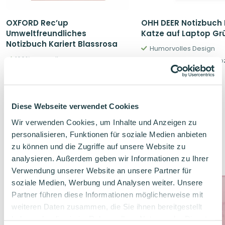
OXFORD Rec’up
OHH DEER Notizbuch L
Umweltfreundliches
Katze auf Laptop Gr
Notizbuch Kariert Blassrosa
Humorvolles Design
100% recycelt
Umweltfreundlich & Soz
Skandinavisches Design
Ursprüngliche
Aktuelle
6,00
€
9,50
€
Preis
Preis
5,92
€
war:
ist:
9,50€
6,00€.
Diese Webseite verwendet Cookies
Wir verwenden Cookies, um Inhalte und Anzeigen zu
personalisieren, Funktionen für soziale Medien anbieten
zu können und die Zugriffe auf unsere Website zu
Verwandte Produkte
analysieren. Außerdem geben wir Informationen zu Ihrer
Verwendung unserer Website an unsere Partner für
soziale Medien, Werbung und Analysen weiter. Unsere
Partner führen diese Informationen möglicherweise mit
weiteren Daten zusammen, die Sie ihnen bereitgestellt
haben oder die sie im Rahmen Ihrer Nutzung der Dienste