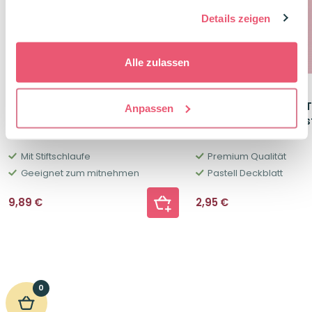
gesammelt haben.
Details zeigen
Alle zulassen
BRUNNEN Ringordner Wave
BRUNNEN PREMIUM S
Anpassen
5cm zum Mitnehmen
Collegeblock A4 Past
Dunkelblau
kariert
Mit Stiftschlaufe
Premium Qualität
Geeignet zum mitnehmen
Pastell Deckblatt
9,89
€
2,95
€
0