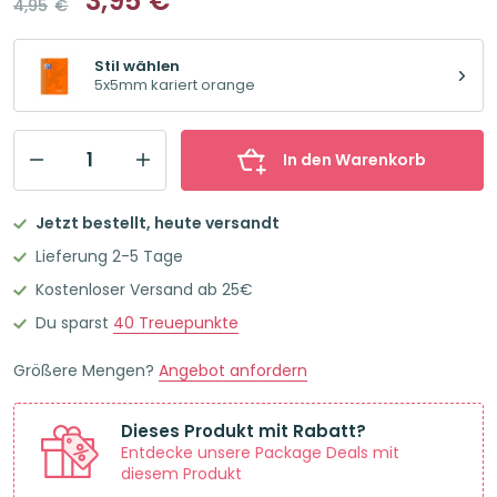
3,95
€
4,95
€
Ursprünglicher
Aktueller
Preis
Preis
war:
ist:
Stil wählen
4,95€
3,95€.
5x5mm kariert orange
In den Warenkorb
Oxford
easyBook®
Jetzt bestellt, heute versandt
A5
Lieferung 2-5 Tage
Notizbuch
Kostenloser Versand ab 25€
Polypro-
Du sparst
40
Treuepunkte
Umschlag
mit
Größere Mengen?
Angebot anfordern
Taschen
120
Dieses Produkt mit Rabatt?
Seiten
Entdecke unsere Package Deals mit
5x5mm
diesem Produkt