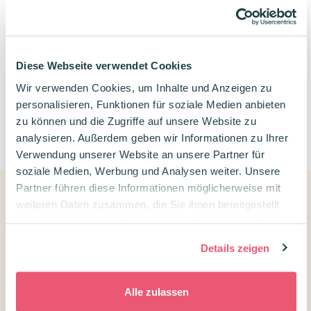
Bewertungen
Diese Webseite verwendet Cookies
Wir verwenden Cookies, um Inhalte und Anzeigen zu
personalisieren, Funktionen für soziale Medien anbieten
zu können und die Zugriffe auf unsere Website zu
0
analysieren. Außerdem geben wir Informationen zu Ihrer
Verwendung unserer Website an unsere Partner für
soziale Medien, Werbung und Analysen weiter. Unsere
Partner führen diese Informationen möglicherweise mit
weiteren Daten zusammen, die Sie ihnen bereitgestellt
Kundenservice
haben oder die sie im Rahmen Ihrer Nutzung der Dienste
gesammelt haben.
Kontakt Confetti Campus
Details zeigen
Kundenservice
Alle zulassen
Versandtarife und Lieferzeiten