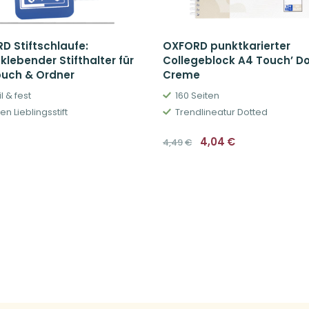
D Stiftschlaufe:
OXFORD punktkarierter
klebender Stifthalter für
Collegeblock A4 Touch’ D
buch & Ordner
Creme
l & fest
160 Seiten
en Lieblingsstift
Trendlineatur Dotted
Ursprünglicher
Aktueller
4,04
€
4,49
€
Preis
Preis
war:
ist:
4,49€
4,04€.