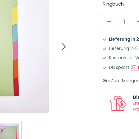
Ringbuch
Brunnen
Recycling
Lieferung in 
Register
Lieferung 2-5
6
Kostenloser 
Ordner-
Du sparst
27
T
Trennblätter
in
Größere Menge
6
Pastellfarben
Di
Menge
En
Pr