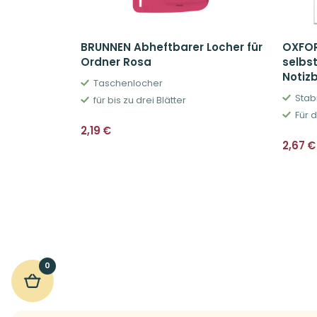
BRUNNEN Abheftbarer Locher für
OXFOR
Ordner Rosa
selbst
Notiz
Taschenlocher
Stabi
für bis zu drei Blätter
Für d
2,19
€
2,67
€
0