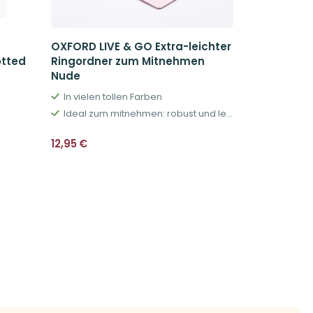
OXFORD LIVE & GO Extra-leichter
OXFORD LIV
otted
Ringordner zum Mitnehmen
Pastell Gel
Nude
Hingucker 
In vielen tollen Farben
Robust und
Ideal zum mitnehmen: robust und leicht
Urs
12,0
14,95
€
Prei
12,95
€
war
14,