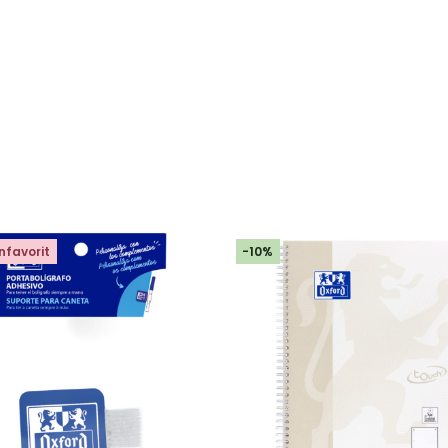
nfavorit
-10%