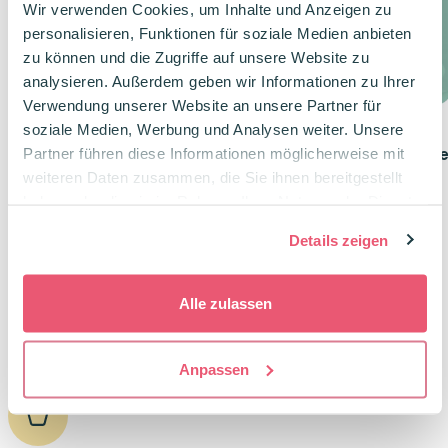
Wir verwenden Cookies, um Inhalte und Anzeigen zu
personalisieren, Funktionen für soziale Medien anbieten
zu können und die Zugriffe auf unsere Website zu
analysieren. Außerdem geben wir Informationen zu Ihrer
Verwendung unserer Website an unsere Partner für
soziale Medien, Werbung und Analysen weiter. Unsere
Partner führen diese Informationen möglicherweise mit
Brunnen FACT! Ringbuch A4
BRUNNEN Abheftbare
Apfelgrün
für Ordner Mint
weiteren Daten zusammen, die Sie ihnen bereitgestellt
haben oder die sie im Rahmen Ihrer Nutzung der Dienste
2‐Ringmechanik
Taschenlocher
gesammelt haben.
3,5 cm breit | ring Ø 3 cm
für bis zu drei Blätter
Details zeigen
5,99
€
2,19
€
Alle zulassen
Anpassen
0