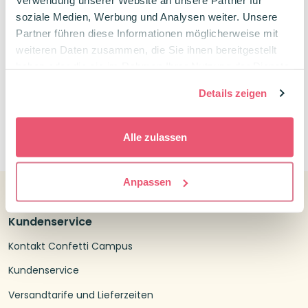
Verwendung unserer Website an unsere Partner für
Farben deiner Wahl
soziale Medien, Werbung und Analysen weiter. Unsere
Partner führen diese Informationen möglicherweise mit
Ursprünglicher
Aktueller
11,48
€
12,76
€
Preis
Preis
weiteren Daten zusammen, die Sie ihnen bereitgestellt
war:
ist:
haben oder die sie im Rahmen Ihrer Nutzung der Dienste
12,76€
11,48€.
gesammelt haben.
Details zeigen
0
Alle zulassen
Anpassen
Kundenservice
Kontakt Confetti Campus
Kundenservice
Versandtarife und Lieferzeiten