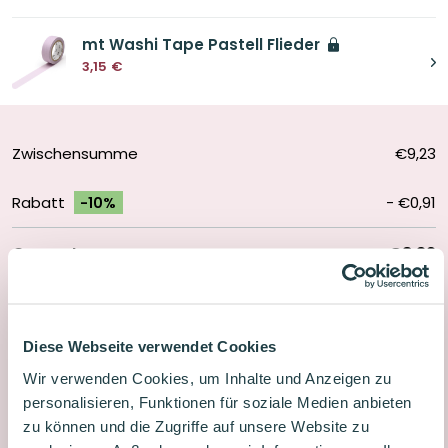
mt Washi Tape Pastell Flieder
3,15
€
Zwischensumme
€9,23
Rabatt
-
€0,91
-10%
Gesamtsumme
€8,32
In den Warenkorb
Stifteset
Diese Webseite verwendet Cookies
Flieder
Lieferung in 2-5 Tagen
Wir verwenden Cookies, um Inhalte und Anzeigen zu
Menge
personalisieren, Funktionen für soziale Medien anbieten
Lieferung 2-5 Tage
zu können und die Zugriffe auf unsere Website zu
Kostenloser Versand ab 25€