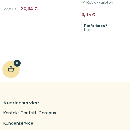
Retro-Farbton
Ursprünglicher
Aktueller
20,34
€
22,57
€
Preis
Preis
3,95
€
war:
ist:
22,57€
20,34€.
Perforieren?
0
Kundenservice
Kontakt Confetti Campus
Kundenservice