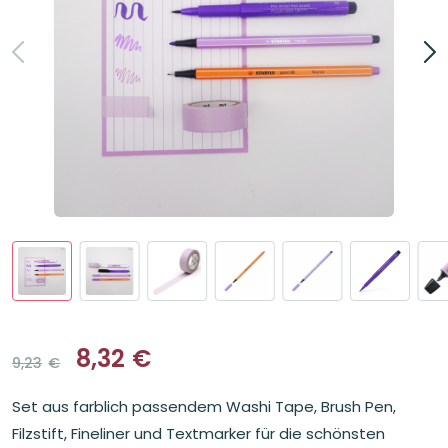
8,32
€
9,23
€
Ursprünglicher
Aktueller
Preis
Preis
Set aus farblich passendem Washi Tape, Brush Pen,
war:
ist:
9,23€
8,32€.
Filzstift, Fineliner und Textmarker für die schönsten