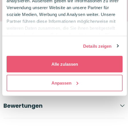
analysieren. Außerdem geben wir Informationen zu Ihrer
Du sparst
83
Treuepunkte
Verwendung unserer Website an unsere Partner für
soziale Medien, Werbung und Analysen weiter. Unsere
Partner führen diese Informationen möglicherweise mit
weiteren Daten zusammen, die Sie ihnen bereitgestellt
haben oder die sie im Rahmen Ihrer Nutzung der Dienste
gesammelt haben.
Details zeigen
Beschreibung
Alle zulassen
Produktdetails
Anpassen
Bewertungen