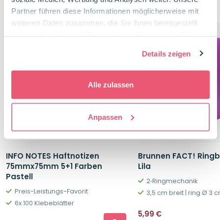
Verwandte Produkte
Partner führen diese Informationen möglicherweise mit
weiteren Daten zusammen, die Sie ihnen bereitgestellt
haben oder die sie im Rahmen Ihrer Nutzung der Dienste
gesammelt haben.
Details zeigen
Alle zulassen
Anpassen
INFO NOTES Haftnotizen
Brunnen FACT! Ring
75mmx75mm 5+1 Farben
Lila
Pastell
2‐Ringmechanik
Preis-Leistungs-Favorit
3,5 cm breit | ring Ø 3 
6x 100 Klebeblätter
5,99
€