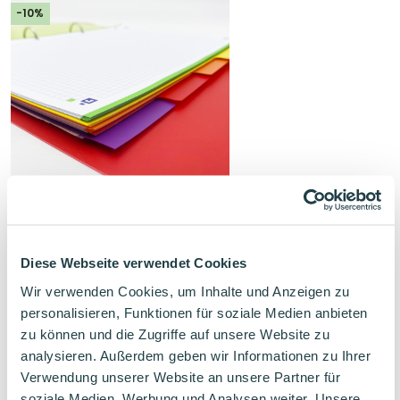
-10%
Gefülltes Ringbuch mit
Register und Einlagen
Ringbuch mit Einlagen
Diese Webseite verwendet Cookies
Farben deiner Wahl
Wir verwenden Cookies, um Inhalte und Anzeigen zu
Ursprünglicher
Aktueller
13,65
€
15,17
€
personalisieren, Funktionen für soziale Medien anbieten
Preis
Preis
war:
ist:
zu können und die Zugriffe auf unsere Website zu
15,17€
13,65€.
analysieren. Außerdem geben wir Informationen zu Ihrer
Verwendung unserer Website an unsere Partner für
soziale Medien, Werbung und Analysen weiter. Unsere