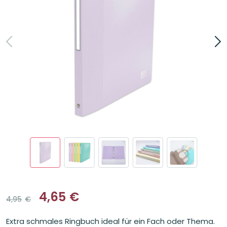
4,65
€
4,95
€
Ursprünglicher
Aktueller
Preis
Preis
Extra schmales Ringbuch ideal für ein Fach oder Thema.
war:
ist: