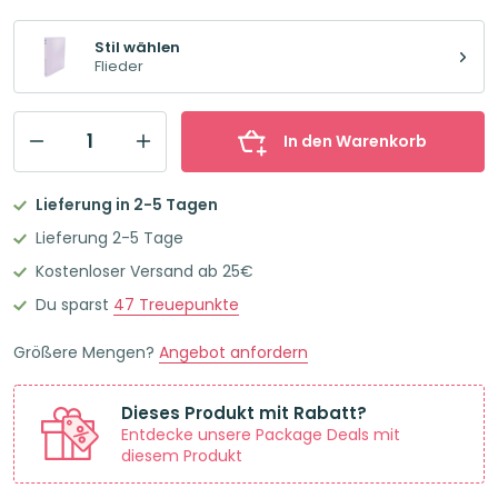
4,95€
4,65€.
Stil wählen
Flieder
In den Warenkorb
Oxford
School
Lieferung in 2-5 Tagen
Life
Lieferung 2-5 Tage
Schmales
Kostenloser Versand ab 25€
Ringbuch
Du sparst
47
Treuepunkte
Plastik
A4
Größere Mengen?
Angebot anfordern
Flieder
Menge
Dieses Produkt mit Rabatt?
Entdecke unsere Package Deals mit
diesem Produkt