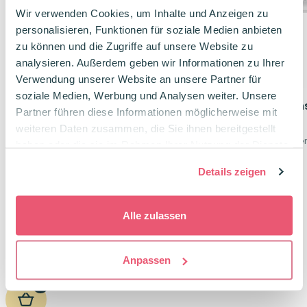
Wir verwenden Cookies, um Inhalte und Anzeigen zu
personalisieren, Funktionen für soziale Medien anbieten
zu können und die Zugriffe auf unsere Website zu
analysieren. Außerdem geben wir Informationen zu Ihrer
Verwendung unserer Website an unsere Partner für
soziale Medien, Werbung und Analysen weiter. Unsere
Schneider Metallic Rollerball
Westcott Lineal tra
Partner führen diese Informationen möglicherweise mit
Fineliner 8er Set + 2 gratis
20 cm
weiteren Daten zusammen, die Sie ihnen bereitgestellt
8 Metallic Farben
20 cm lang, Transpare
haben oder die sie im Rahmen Ihrer Nutzung der Dienste
Schreibt auf dunklem Papier
Glasklarer Kunststoff
gesammelt haben.
Details zeigen
14,85
€
1,95
€
Alle zulassen
Anpassen
0