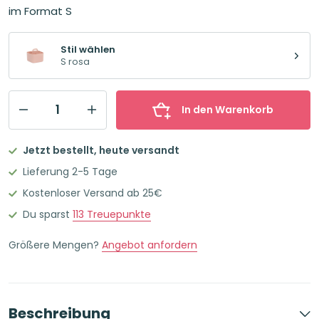
im Format S
Stil wählen
S rosa
In den Warenkorb
FORMA
Stiftehalter
Jetzt bestellt, heute versandt
Schreibtisch-
Lieferung 2-5 Tage
Organizer
Kostenloser Versand ab 25€
S
Du sparst
113
Treuepunkte
Rosa
Menge
Größere Mengen?
Angebot anfordern
Beschreibung