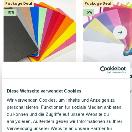
Package Deal
Package Deal
-10%
-5%
10 Schnellhefter A4 aus Pappe
10 Schnellhefter A4 a
nach Wahl
nach Wahl
Diese Webseite verwendet Cookies
Farben selber zusammenstellen
Farben selber zusamm
Stabile Qualitäts-Pappe
Mengenrabatt
Wir verwenden Cookies, um Inhalte und Anzeigen zu
personalisieren, Funktionen für soziale Medien anbieten
Ursprünglicher
Aktueller
Ursprünglicher
Aktuelle
9,60
€
5,80
€
10,70
€
6,10
€
Preis
Preis
Preis
Preis
zu können und die Zugriffe auf unsere Website zu
war:
ist:
war:
ist:
analysieren. Außerdem geben wir Informationen zu Ihrer
10,70€
9,60€.
6,10€
5,80€.
Verwendung unserer Website an unsere Partner für