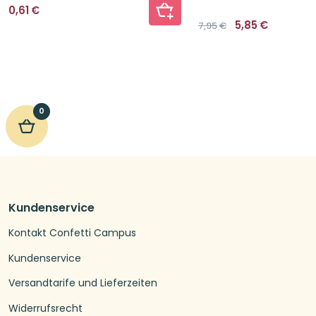
0,61
€
Ursprüngliche
Aktuelle
5,85
€
7,95
€
Preis
Preis
war:
ist:
7,95€
5,85€.
0
Kundenservice
Kontakt Confetti Campus
Kundenservice
Versandtarife und Lieferzeiten
Widerrufsrecht