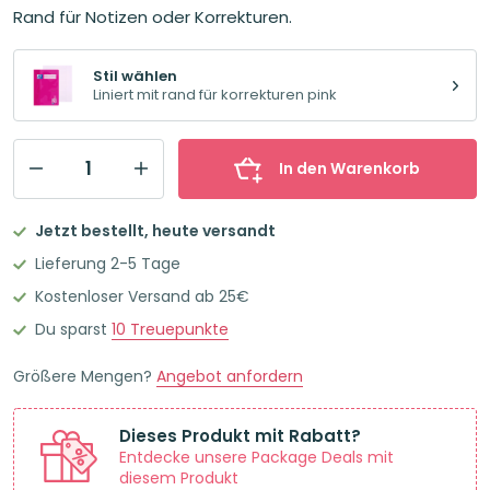
Rand für Notizen oder Korrekturen.
Stil wählen
Liniert mit rand für korrekturen pink
In den Warenkorb
OXFORD
Schulheft
Jetzt bestellt, heute versandt
A4
Lieferung 2-5 Tage
Liniert
Kostenloser Versand ab 25€
mit
Du sparst
10
Treuepunkte
Rand
für
Größere Mengen?
Angebot anfordern
Korrekturen
Pink
Dieses Produkt mit Rabatt?
Menge
Entdecke unsere Package Deals mit
diesem Produkt