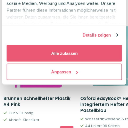
soziale Medien, Werbung und Analysen weiter. Unsere
Partner führen diese Informationen möglicherweise mit
Verwandte Produkte
weiteren Daten zusammen, die Sie ihnen bereitgestellt
haben oder die sie im Rahmen Ihrer Nutzung der Dienste
-26%
gesammelt haben.
Details zeigen
Alle zulassen
Anpassen
Brunnen Schnellhefter Plastik
Oxford easyBook® He
A4 Pink
integriertem Hefter A
Pastellblau
Gut & Günstig
Wasserabweisend & r
Abheft-Klassiker
A4 Liniert 96 Seiten