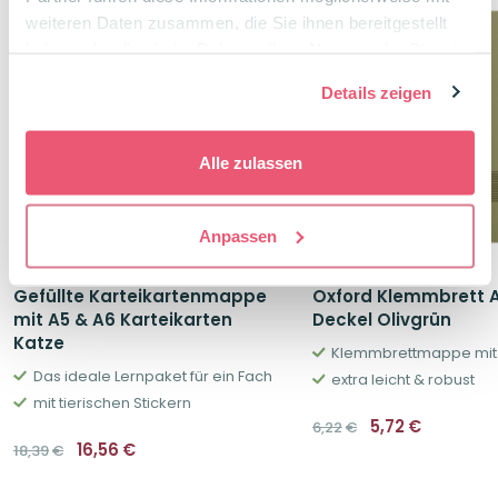
Package Deal
-8%
weiteren Daten zusammen, die Sie ihnen bereitgestellt
haben oder die sie im Rahmen Ihrer Nutzung der Dienste
-10%
gesammelt haben.
Details zeigen
Alle zulassen
Anpassen
Gefüllte Karteikartenmappe
Oxford Klemmbrett 
mit A5 & A6 Karteikarten
Deckel Olivgrün
Katze
Klemmbrettmappe mit
Das ideale Lernpaket für ein Fach
extra leicht & robust
mit tierischen Stickern
Ursprüngliche
Aktuelle
5,72
€
6,22
€
Preis
Preis
Ursprünglicher
Aktueller
16,56
€
18,39
€
war:
ist:
Preis
Preis
6,22€
5,72€.
war:
ist:
18,39€
16,56€.