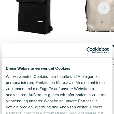
Urban Proof 2-in-1 Rucksack &
Oxford Weekender R
Fahrradtasche Schwarz
Sand
100% recyceltes, wasserabweisendes Material
ideal für Uni & Wochen
inkl. 17-inch Laptop Fach
außen klein, innen ge
Diese Webseite verwendet Cookies
59,99
€
71,07
€
Wir verwenden Cookies, um Inhalte und Anzeigen zu
personalisieren, Funktionen für soziale Medien anbieten
zu können und die Zugriffe auf unsere Website zu
analysieren. Außerdem geben wir Informationen zu Ihrer
Verwendung unserer Website an unsere Partner für
Verwandte Produkte
soziale Medien, Werbung und Analysen weiter. Unsere
Partner führen diese Informationen möglicherweise mit