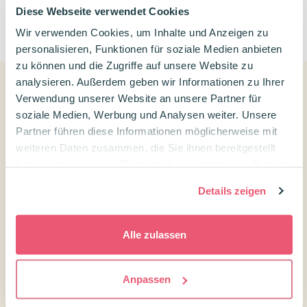
Diese Webseite verwendet Cookies
0
Wir verwenden Cookies, um Inhalte und Anzeigen zu
personalisieren, Funktionen für soziale Medien anbieten
zu können und die Zugriffe auf unsere Website zu
analysieren. Außerdem geben wir Informationen zu Ihrer
Verwendung unserer Website an unsere Partner für
Kundenservice
soziale Medien, Werbung und Analysen weiter. Unsere
Partner führen diese Informationen möglicherweise mit
Kontakt Confetti Campus
weiteren Daten zusammen, die Sie ihnen bereitgestellt
Kundenservice
haben oder die sie im Rahmen Ihrer Nutzung der Dienste
gesammelt haben.
Versandtarife und Lieferzeiten
Details zeigen
Widerrufsrecht
Über uns
Alle zulassen
Treuepunkte
Anpassen
Newsletter
Info in Englisch