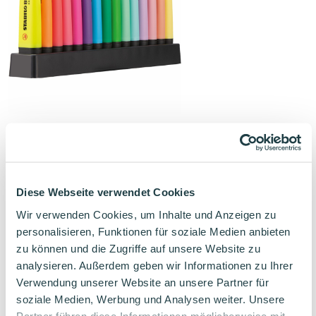
STABILO BOSS ORIGINAL
Textmarker 15er Tischset
9 Leuchtfarben
6 Pastellfarben
Diese Webseite verwendet Cookies
Wir verwenden Cookies, um Inhalte und Anzeigen zu
18,47
€
personalisieren, Funktionen für soziale Medien anbieten
zu können und die Zugriffe auf unsere Website zu
analysieren. Außerdem geben wir Informationen zu Ihrer
Verwendung unserer Website an unsere Partner für
Verwandte Produkte
soziale Medien, Werbung und Analysen weiter. Unsere
Partner führen diese Informationen möglicherweise mit