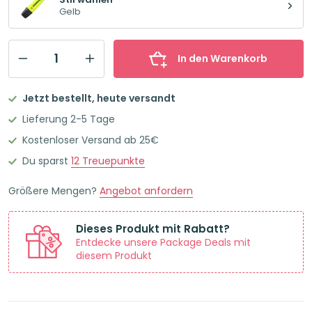
1,35€
1,15€.
Gelb
In den Warenkorb
STABILO
BOSS
Jetzt bestellt, heute versandt
ORIGINAL
Lieferung 2-5 Tage
Textmarker
Kostenloser Versand ab 25€
Einzelstift
Du sparst
12
Treuepunkte
gelb
Menge
Größere Mengen?
Angebot anfordern
Dieses Produkt mit Rabatt?
Entdecke unsere Package Deals mit
diesem Produkt