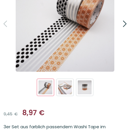
8,97
€
9,45
€
Ursprünglicher
Aktueller
Preis
Preis
3er Set aus farblich passendem Washi Tape im
war:
ist: