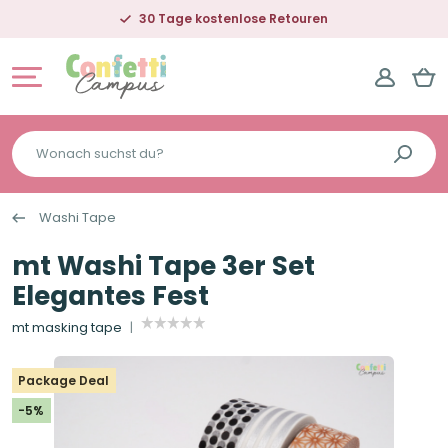
30 Tage kostenlose Retouren
Wonach
suchst
du?
Washi Tape
mt Washi Tape 3er Set
Elegantes Fest
mt masking tape
Package Deal
-5%