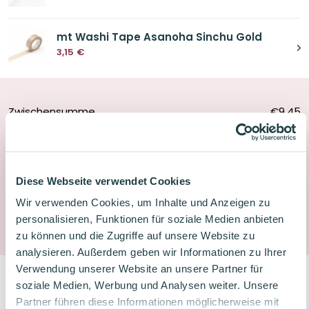
mt Washi Tape Asanoha Sinchu Gold
3,15
€
Zwischensumme
€9,45
Rabatt
-
€0,48
-5%
Gesamtsumme
€8,97
Diese Webseite verwendet Cookies
Wir verwenden Cookies, um Inhalte und Anzeigen zu
Produkt ist vorübergehend nicht auf Lager
personalisieren, Funktionen für soziale Medien anbieten
zu können und die Zugriffe auf unsere Website zu
analysieren. Außerdem geben wir Informationen zu Ihrer
Verwendung unserer Website an unsere Partner für
soziale Medien, Werbung und Analysen weiter. Unsere
Partner führen diese Informationen möglicherweise mit