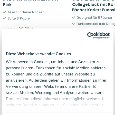
Pink
Collegeblock mit Ran
Fächer Kariert Fuchs
Alles für deine Notizen
Geeignet für 5 Fächer
Stifte & Papier
Funktionalität trifft Desi
Ursprünglicher
Aktueller
20,70
€
22,97
€
Preis
Preis
Ursprüngliche
Aktuelle
10,11
€
11,49
€
war:
ist:
Preis
Preis
22,97€
20,70€.
war:
ist:
11,49€
10,11€.
Diese Webseite verwendet Cookies
Wir verwenden Cookies, um Inhalte und Anzeigen zu
Verwandte Produkte
personalisieren, Funktionen für soziale Medien anbieten
zu können und die Zugriffe auf unsere Website zu
analysieren. Außerdem geben wir Informationen zu Ihrer
Verwendung unserer Website an unsere Partner für
soziale Medien, Werbung und Analysen weiter. Unsere
Partner führen diese Informationen möglicherweise mit
weiteren Daten zusammen, die Sie ihnen bereitgestellt
haben oder die sie im Rahmen Ihrer Nutzung der Dienste