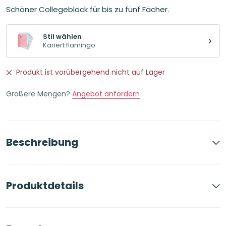
Preis
Preis
Schöner Collegeblock für bis zu fünf Fächer.
war:
ist:
11,49€
10,11€.
Stil wählen
Kariert flamingo
Produkt ist vorübergehend nicht auf Lager
Größere Mengen?
Angebot anfordern
Beschreibung
Produktdetails