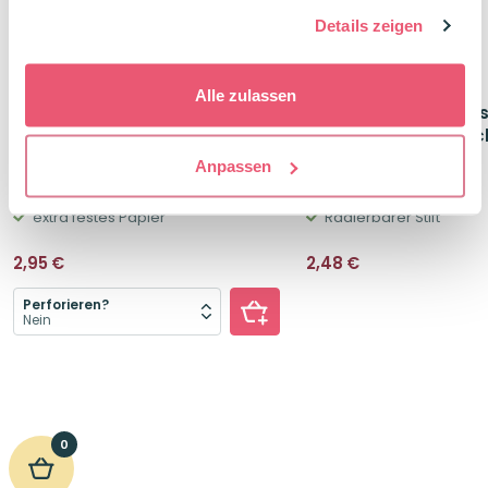
gesammelt haben.
Details zeigen
Alle zulassen
Leitner Flashcards
EBERHARD FABER Erase
Karteikarten A7 Pastell Rosa
Radierbarer Kugelsc
Liniert
Schweinchen
Anpassen
50 Stück
Schreibfarbe Blau
extra festes Papier
Radierbarer Stift
2,95
€
2,48
€
Perforieren?
0