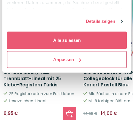
weiteren Daten zusammen, die Sie ihnen bereitgestellt
haben oder die sie im Rahmen Ihrer Nutzung der Dienste
gesammelt haben.
Details zeigen
Alle zulassen
Anpassen
OXFORD Sticky Tab
OXFORD EUROPEAN B
Trennblatt-Lineal mit 25
Collegeblock für all
Klebe-Registern Türkis
Kariert Pastell Blau
25 Registerkarten zum Festkleben
Alle Fächer in einem Bl
Lesezeichen-Lineal
Mit 8 farbigen Blättern
Ursprüngliche
Aktuel
6,95
€
14,00
€
14,95
€
Preis
Preis
war:
ist:
14,95€
14,00€