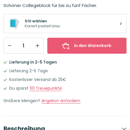
Preis
Preis
Schöner Collegeblock für bis zu fünf Fächer.
war:
ist:
11,49€
10,11€.
Stil wählen
Kariert pastell blau
In den Warenkorb
OXFORD
EUROPEAN
Lieferung in 2-5 Tagen
BOOK
Lieferung 2-5 Tage
5
Kostenloser Versand ab 25€
Collegeblock
Du sparst
101
Treuepunkte
mit
Rand
Größere Mengen?
Angebot anfordern
für
5
Fächer
Beschreibung
Kariert