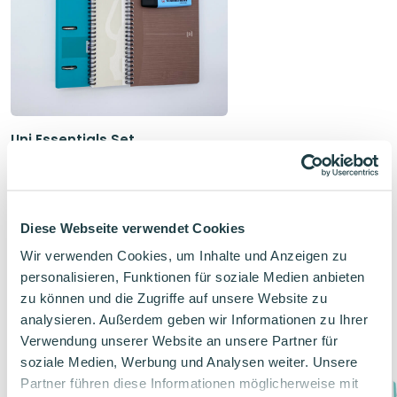
Uni Essentials Set
Kopenhagen
Set mit wichtigsten Unisachen
Skandinavischer Stil
Diese Webseite verwendet Cookies
Ursprünglicher
Aktueller
21,67
€
24,06
€
Preis
Preis
Wir verwenden Cookies, um Inhalte und Anzeigen zu
war:
ist:
personalisieren, Funktionen für soziale Medien anbieten
24,06€
21,67€.
zu können und die Zugriffe auf unsere Website zu
analysieren. Außerdem geben wir Informationen zu Ihrer
Verwandte Produkte
Verwendung unserer Website an unsere Partner für
soziale Medien, Werbung und Analysen weiter. Unsere
Partner führen diese Informationen möglicherweise mit
-6%