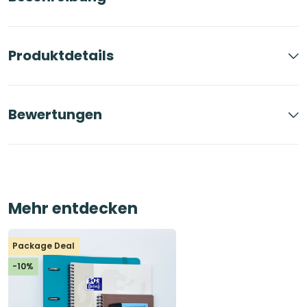
Pastell
Blau
Menge
Produktdetails
Bewertungen
Mehr entdecken
Package Deal
-10%