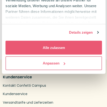
Verwendung unserer Website an unsere Partner für
löschbar
soziale Medien, Werbung und Analysen weiter. Unsere
Partner führen diese Informationen möglicherweise mit
1,10
€
weiteren Daten zusammen, die Sie ihnen bereitgestellt
haben oder die sie im Rahmen Ihrer Nutzung der Dienste
gesammelt haben.
Details zeigen
0
Alle zulassen
Anpassen
Kundenservice
Kontakt Confetti Campus
Kundenservice
Versandtarife und Lieferzeiten