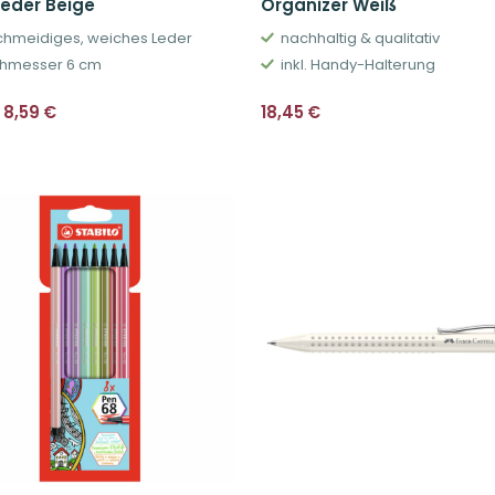
leder Beige
Organizer Weiß
hmeidiges, weiches Leder
nachhaltig & qualitativ
hmesser 6 cm
inkl. Handy-Halterung
Ursprünglicher
Aktueller
8,59
€
18,45
€
Preis
Preis
war:
ist:
8,95€
8,59€.