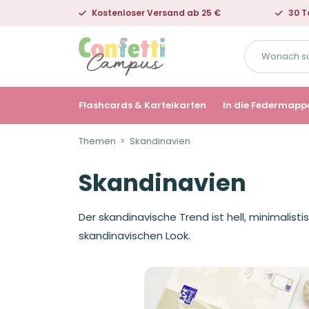
Kostenloser Versand ab 25 €
30 T
Wonach
suchst
du?
Flashcards & Karteikarten
In die Federmapp
Themen
Skandinavien
Skandinavien
Der skandinavische Trend ist hell, minimalist
skandinavischen Look.