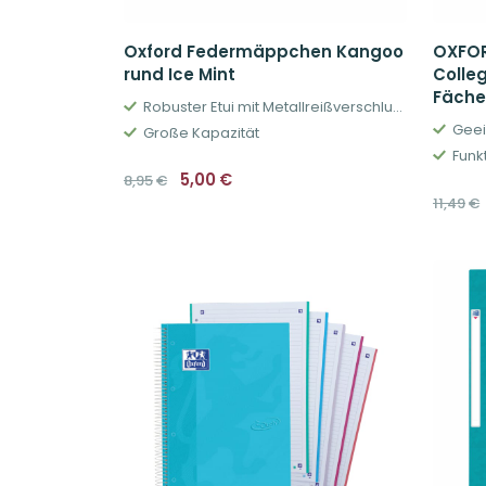
Oxford Federmäppchen Kangoo
OXFOR
rund Ice Mint
Colle
Fächer
Robuster Etui mit Metallreißverschluss
Geei
Große Kapazität
Funkt
Ursprünglicher
Aktueller
5,00
€
8,95
€
Preis
Preis
11,49
€
war:
ist:
8,95€
5,00€.