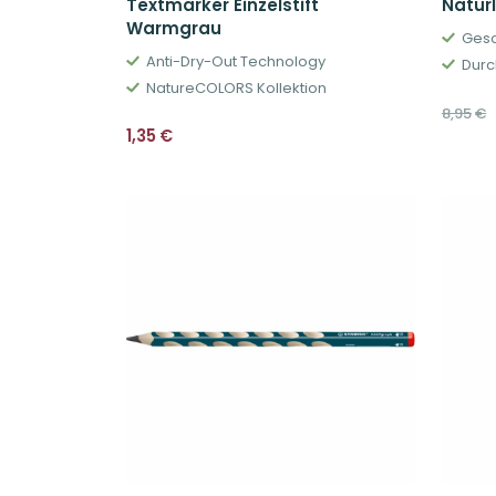
Textmarker Einzelstift
Natur
Warmgrau
Gesc
Anti-Dry-Out Technology
Durc
NatureCOLORS Kollektion
8,95
€
1,35
€