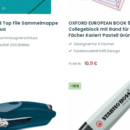
d Top File Sammelmappe
OXFORD EUROPEAN BOOK 
qua
Collegeblock mit Rand für
Fächer Kariert Pastell Grü
Gummizugverschluss
Geeignet für 5 Fächer
zität 200 Blätter
Funktionalität trifft Design
Ursprünglicher
Aktueller
10,11
€
11,49
€
Preis
Preis
war:
ist:
11,49€
10,11€.
-15%