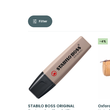
24,06€
21,67€.
Filter
-4%
STABILO BOSS ORIGINAL
Oxfor