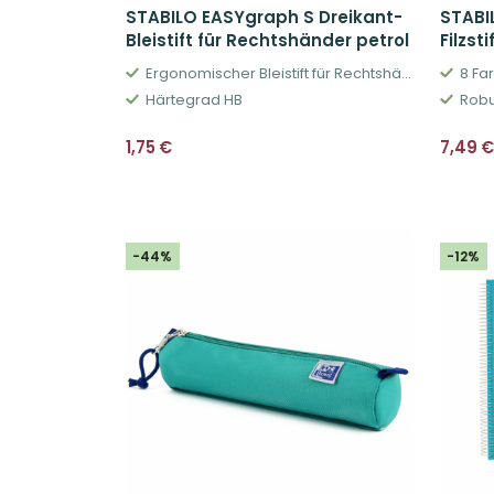
STABILO EASYgraph S Dreikant-
STABI
Bleistift für Rechtshänder petrol
Filzst
Ergonomischer Bleistift für Rechtshänder
8 Fa
Härtegrad HB
Robu
1,75
€
7,49
-44%
-12%