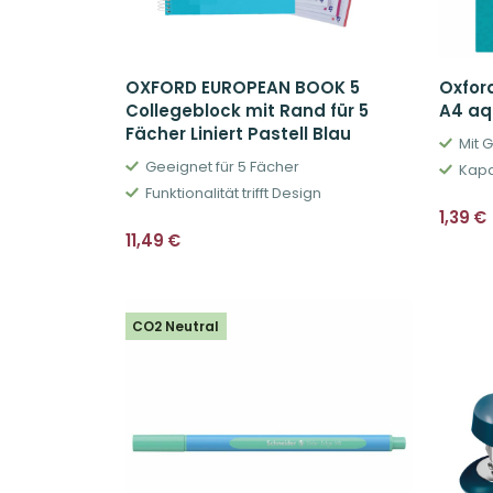
OXFORD EUROPEAN BOOK 5
Oxfor
Collegeblock mit Rand für 5
A4 a
Fächer Liniert Pastell Blau
Mit 
Geeignet für 5 Fächer
Kapa
Funktionalität trifft Design
1,39
€
11,49
€
CO2 Neutral