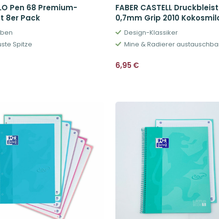
LO Pen 68 Premium-
FABER CASTELL Druckbleisti
ift 8er Pack
0,7mm Grip 2010 Kokosmil
rben
Design-Klassiker
ste Spitze
Mine & Radierer austauschba
€
6,95
€