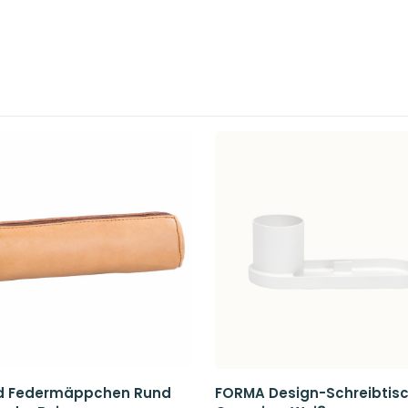
Preis
Preis
war:
ist:
52,90€
47,65€.
d Federmäppchen Rund
FORMA Design-Schreibtis