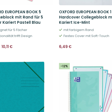
D EUROPEAN BOOK 5
OXFORD EUROPEAN BOOK 1
geblock mit Rand für 5
Hardcover Collegeblock m
 Kariert Pastell Blau
Kariert Ice-Mint
gnet für 5 Fächer
mit farbigem Rand
ionalität trifft Design
Festes Cover mit Soft-Touch
Ursprünglicher
Aktueller
10,11
€
6,49
€
Preis
Preis
war:
ist:
11,49€
10,11€.
-12%