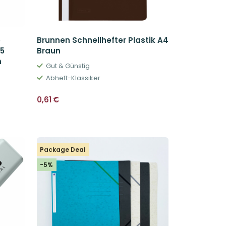
5
Brunnen Schnellhefter Plastik A4
 5
Braun
n
Gut & Günstig
Abheft-Klassiker
0,61
€
Package Deal
-5%