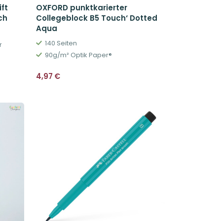
ft
OXFORD punktkarierter
ch
Collegeblock B5 Touch‘ Dotted
Aqua
140 Seiten
r
90g/m² Optik Paper®
4,97
€