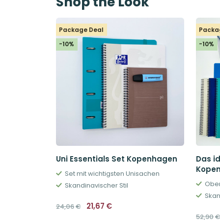
Shop the Look
Package Deal
Packa
-10%
-10%
Uni Essentials Set Kopenhagen
Das i
Kope
Set mit wichtigsten Unisachen
Ober
Skandinavischer Stil
Skan
Ursprünglicher
Aktueller
21,67
€
24,06
€
Preis
Preis
52,90
war:
ist: