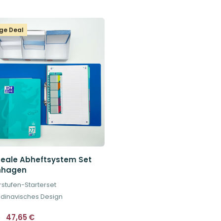
ge Deal
deale Abheftsystem Set
nhagen
stufen-Starterset
dinavisches Design
Ursprünglicher
Aktueller
47,65
€
€