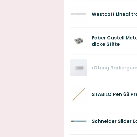
Westcott Lineal t
Faber Castell Met
dicke Stifte
rOtring Radiergu
STABILO Pen 68 Prem
Schneider Slider 