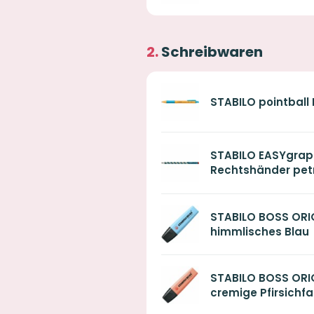
Schreibwaren
STABILO pointball 
STABILO EASYgraph 
Rechtshänder pet
STABILO BOSS ORIG
himmlisches Blau
STABILO BOSS ORIG
cremige Pfirsichf