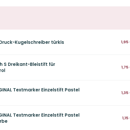
Druck-Kugelschreiber türkis
1,95
S Dreikant-Bleistift für
1,75
rol
INAL Textmarker Einzelstift Pastel
1,35
INAL Textmarker Einzelstift Pastel
1,15
arbe