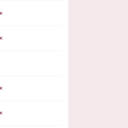
€
€
€
€