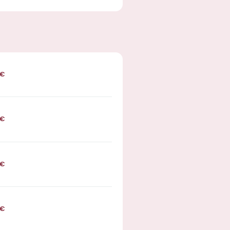
€
€
€
€