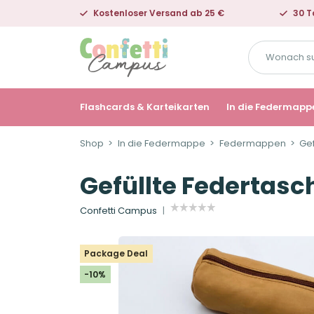
Kostenloser Versand ab 25 €
30 T
Wonach
suchst
du?
Flashcards & Karteikarten
In die Federmapp
Shop
In die Federmappe
Federmappen
Ge
Gefüllte Federtas
Confetti Campus
Package Deal
-10%