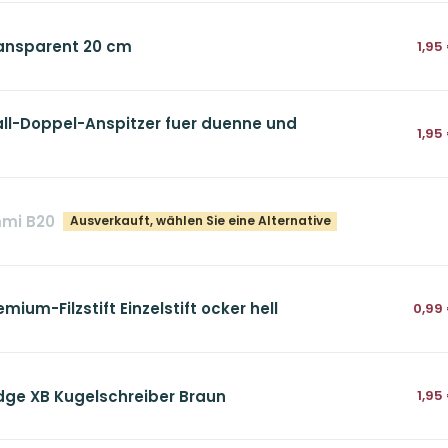
ransparent 20 cm
1,95
all-Doppel-Anspitzer fuer duenne und
1,95
mmi B20
Ausverkauft, wählen Sie eine Alternative
ium-Filzstift Einzelstift ocker hell
0,99
Edge XB Kugelschreiber Braun
1,95