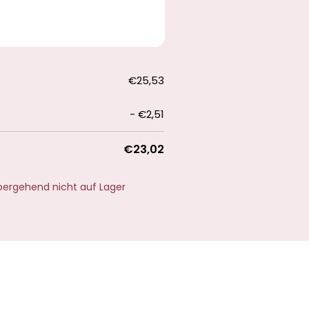
€25,53
-
€2,51
€23,02
übergehend nicht auf Lager