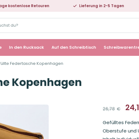
age kostenlose Retouren
Lieferung in 2-5 Tagen
e
In den Rucksack
Auf den Schreibtisch
Schreibwarentr
füllte Federtasche Kopenhagen
che Kopenhagen
24,
26,78
€
Ursprüng
Aktueller
Preis
Preis
Gefülltes Fede
war:
ist:
26,78€
24,15€.
Oberstufe und 