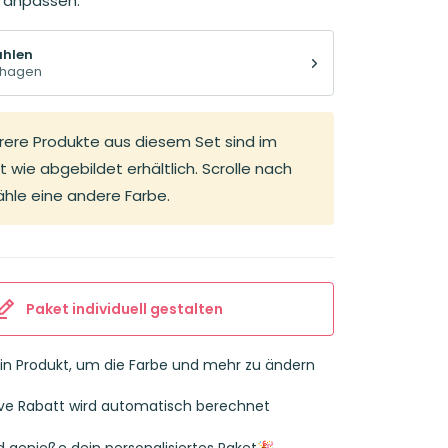
ll anpassen.
ählen
hagen
rere Produkte aus diesem Set sind im
 wie abgebildet erhältlich. Scrolle nach
hle eine andere Farbe.
Paket individuell gestalten
ein Produkt, um die Farbe und mehr zu ändern
sive Rabatt wird automatisch berechnet
d genieße dein personalisiertes Paket🎉