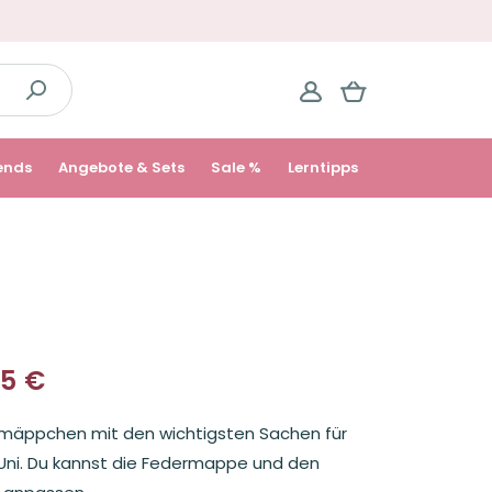
ends
Angebote & Sets
Sale %
Lerntipps
15
€
licher
rmäppchen mit den wichtigsten Sachen für
Uni. Du kannst die Federmappe und den