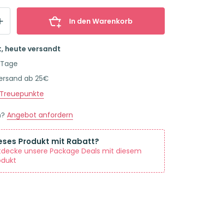
In den Warenkorb
t, heute versandt
 Tage
Versand ab 25€
Treuepunkte
n?
Angebot anfordern
eses Produkt mit Rabatt?
tdecke unsere Package Deals mit diesem
odukt