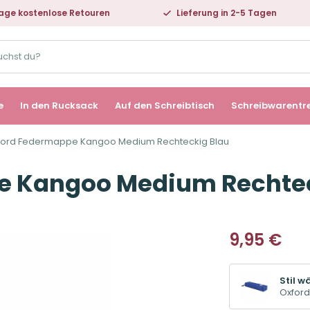
age kostenlose Retouren
Lieferung in 2-5 Tagen
e
In den Rucksack
Auf den Schreibtisch
Schreibwarentr
ford Federmappe Kangoo Medium Rechteckig Blau
e Kangoo Medium Rechtec
9,95
€
Stil w
Oxfor