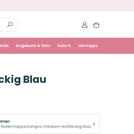
ends
Angebote & Sets
Sale %
Lerntipps
kig Blau
ählen
d federmappe kangoo medium rechteckig blau