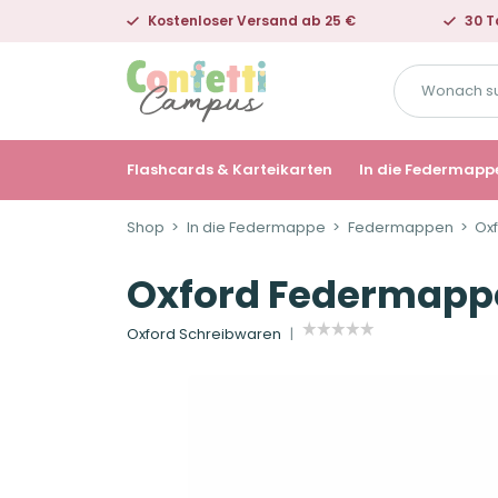
Kostenloser Versand ab 25 €
30 T
Wonach
suchst
du?
Flashcards & Karteikarten
In die Federmapp
Shop
In die Federmappe
Federmappen
Ox
Oxford Federmapp
Oxford Schreibwaren