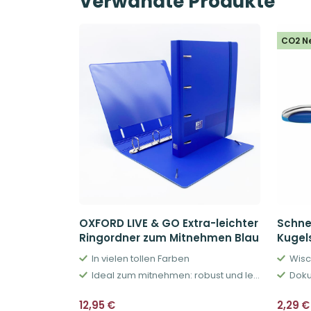
Verwandte Produkte
CO2 N
OXFORD LIVE & GO Extra-leichter
Schne
Ringordner zum Mitnehmen Blau
Kugel
In vielen tollen Farben
Ideal zum mitnehmen: robust und leicht
Doku
12,95
€
2,29
€