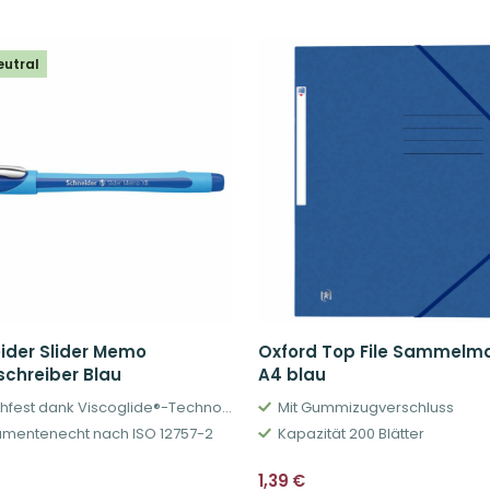
eutral
ider Slider Memo
Oxford Top File Sammel
schreiber Blau
A4 blau
Wischfest dank Viscoglide®-Technologie
Mit Gummizugverschluss
mentenecht nach ISO 12757-2
Kapazität 200 Blätter
1,39
€