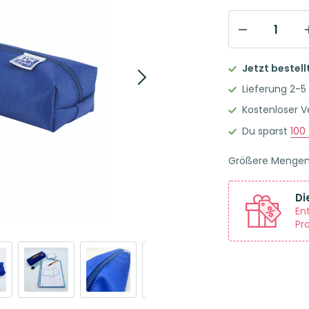
Oxford
Federmappe
Jetzt bestell
Kangoo
Lieferung 2-5
Medium
Kostenloser 
Rechteckig
Du sparst
100
Blau
Menge
Größere Menge
Di
En
Pr