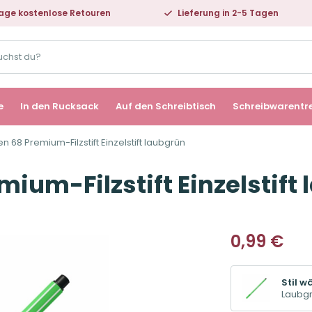
age kostenlose Retouren
Lieferung in 2-5 Tagen
e
In den Rucksack
Auf den Schreibtisch
Schreibwarentr
n 68 Premium-Filzstift Einzelstift laubgrün
ium-Filzstift Einzelstift
0,99
€
Stil w
Laubg