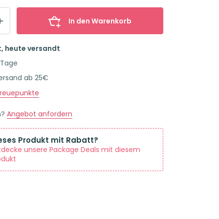
In den Warenkorb
t, heute versandt
 Tage
Versand ab 25€
reuepunkte
n?
Angebot anfordern
eses Produkt mit Rabatt?
tdecke unsere Package Deals mit diesem
odukt