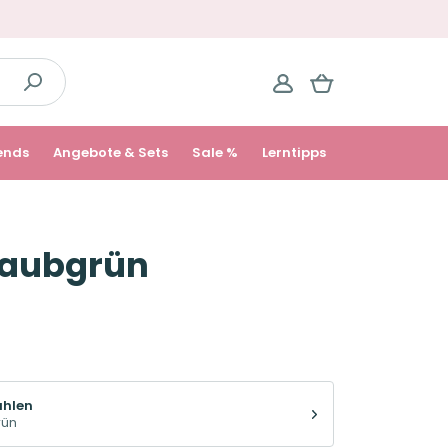
ends
Angebote & Sets
Sale %
Lerntipps
 laubgrün
ählen
rün