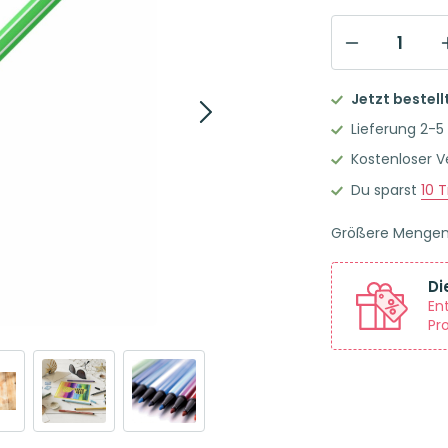
STABILO
Pen
Jetzt bestell
68
Lieferung 2-5
Premium-
Kostenloser 
Filzstift
Du sparst
10
T
Einzelstift
laubgrün
Größere Menge
Menge
Di
En
Pr