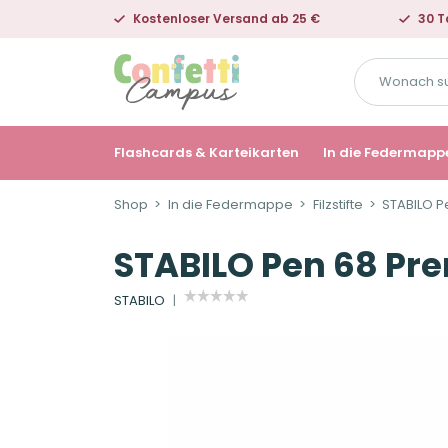
Kostenloser Versand ab 25 €
30 T
Wonach
suchst
du?
Flashcards & Karteikarten
In die Federmapp
Shop
In die Federmappe
Filzstifte
STABILO Pe
STABILO Pen 68 Prem
STABILO