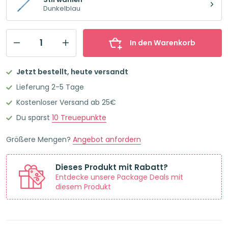
Dunkelblau
In den Warenkorb
STABILO
Pen
Jetzt bestellt, heute versandt
68
Lieferung 2-5 Tage
Premium-
Kostenloser Versand ab 25€
Filzstift
Du sparst
10
Treuepunkte
Einzelstift
dunkelblau
Größere Mengen?
Angebot anfordern
Menge
Dieses Produkt mit Rabatt?
Entdecke unsere Package Deals mit
diesem Produkt