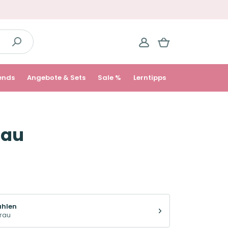
ends
Angebote & Sets
Sale %
Lerntipps
rau
ählen
grau