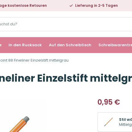
age kostenlose Retouren
Lieferung in 2-5 Tagen
e
In den Rucksack
Auf den Schreibtisch
Schreibwarentr
int 88 Fineliner Einzelstift mittelgrau
neliner Einzelstift mittelg
0,95
€
Stil w
Mittel