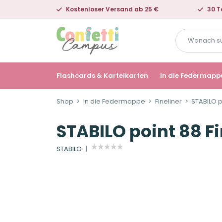
Kostenloser Versand ab 25 €
30 T
Wonach
suchst
du?
Flashcards & Karteikarten
In die Federmapp
Shop
In die Federmappe
Fineliner
STABILO po
STABILO point 88 Fi
STABILO