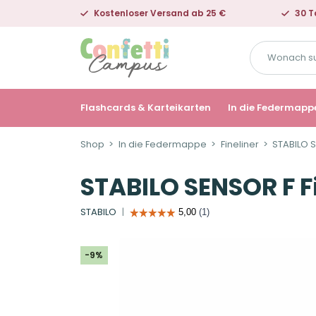
Kostenloser Versand ab 25 €
30 T
Wonach
suchst
du?
Flashcards & Karteikarten
In die Federmapp
Shop
In die Federmappe
Fineliner
STABILO SE
STABILO SENSOR F Fi
STABILO
-9%