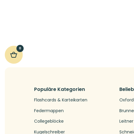
Preis
Preis
war:
ist:
6,95€
5,10€.
0
Populäre Kategorien
Belie
Flashcards & Karteikarten
Oxford
Federmappen
Brunn
Collegeblöcke
Leitner
Kugelschreiber
Schnei