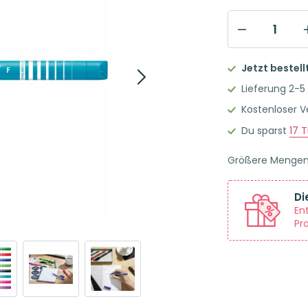
STABILO
SENSOR
Jetzt bestell
F
Lieferung 2-5
Fineliner
Kostenloser 
Einzelstift
Du sparst
17
T
türkis
Menge
Größere Menge
Di
En
Pr