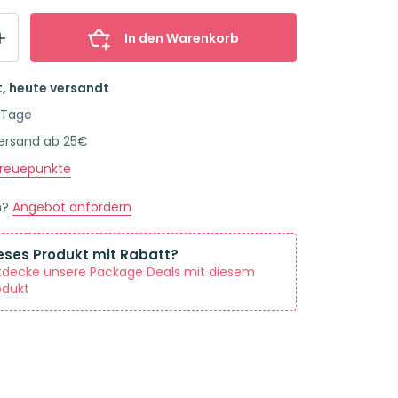
In den Warenkorb
t, heute versandt
 Tage
Versand ab 25€
reuepunkte
n?
Angebot anfordern
eses Produkt mit Rabatt?
tdecke unsere Package Deals mit diesem
odukt