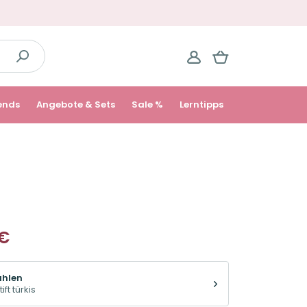
ends
Angebote & Sets
Sale %
Lerntipps
€
licher
ählen
ift türkis