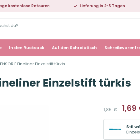
age kostenlose Retouren
Lieferung in 2-5 Tagen
e
In den Rucksack
Auf den Schreibtisch
Schreibwarentr
NSOR F Fineliner Einzelstift türkis
neliner Einzelstift türkis
1,69
1,85
€
Ursprüng
Aktueller
Preis
Preis
war:
ist:
Stil w
1,85€
1,69€.
Einzelst