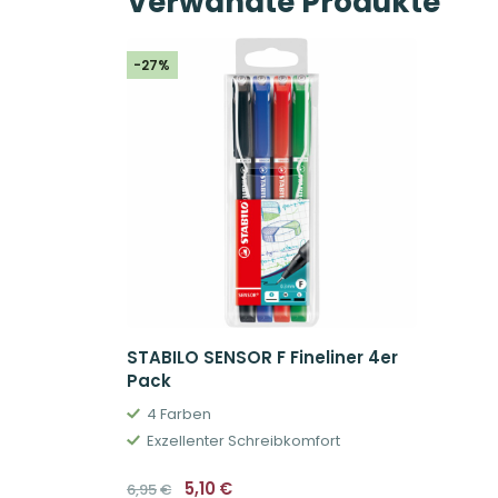
Verwandte Produkte
-27%
STABILO SENSOR F Fineliner 4er
Pack
4 Farben
Exzellenter Schreibkomfort
Ursprünglicher
Aktueller
5,10
€
6,95
€