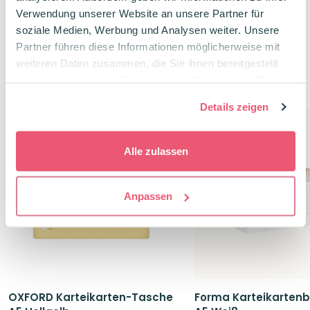
Ursprünglicher
Aktueller
Ursprünglich
Aktuel
28,56
€
28,56
€
35,70
€
35,70
€
Verwendung unserer Website an unsere Partner für
Preis
Preis
Preis
Preis
war:
ist:
war:
ist:
soziale Medien, Werbung und Analysen weiter. Unsere
35,70€
28,56€.
35,70€
28,56
Partner führen diese Informationen möglicherweise mit
weiteren Daten zusammen, die Sie ihnen bereitgestellt
haben oder die sie im Rahmen Ihrer Nutzung der Dienste
Verwandte Produkte
gesammelt haben.
Details zeigen
-13%
Alle zulassen
Anpassen
OXFORD Karteikarten-Tasche
Forma Karteikartenb