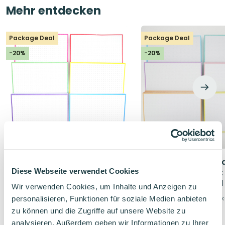
Mehr entdecken
Package Deal
Package Deal
-20%
-20%
300 Leitner Flashcards
300 Leitner Flashcar
Diese Webseite verwendet Cookies
Karteikarten Set mit 6
Karteikarten Set mit
Päckchen A5 Bunt
Päckchen A5 Pastell
Wir verwenden Cookies, um Inhalte und Anzeigen zu
6 Päckchen A5 Karteikarten
6 Päckchen A5 Pastell
personalisieren, Funktionen für soziale Medien anbieten
extra stabil
extra stabil
zu können und die Zugriffe auf unsere Website zu
analysieren. Außerdem geben wir Informationen zu Ihrer