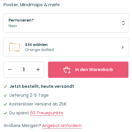
Poster, Mindmaps & mehr.
Perforieren?
Stil wählen
Orange dotted
In den Warenkorb
Leitner
Flashcards
Jetzt bestellt, heute versandt
Karteikarten
Lieferung 2-5 Tage
A5
Kostenloser Versand ab 25€
Orange
Du sparst
60
Treuepunkte
Dotted
Menge
Größere Mengen?
Angebot anfordern