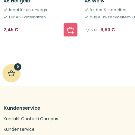
A5 Hellgelb
A5 Weiß
Ideal für unterwegs
faltbar & stapelbar
Für A5 Karteikarten
aus 100% recyceltem Ku
Ursprüngliche
Aktuelle
2,45
€
6,93
€
7,95
€
Preis
Preis
war:
ist:
7,95€
6,93€.
0
Kundenservice
Kontakt Confetti Campus
Kundenservice