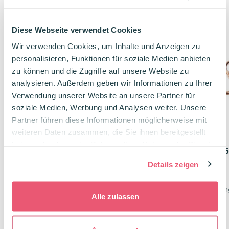
Diese Webseite verwendet Cookies
Wir verwenden Cookies, um Inhalte und Anzeigen zu
personalisieren, Funktionen für soziale Medien anbieten
zu können und die Zugriffe auf unsere Website zu
analysieren. Außerdem geben wir Informationen zu Ihrer
Verwendung unserer Website an unsere Partner für
soziale Medien, Werbung und Analysen weiter. Unsere
Partner führen diese Informationen möglicherweise mit
weiteren Daten zusammen, die Sie ihnen bereitgestellt
haben oder die sie im Rahmen Ihrer Nutzung der Dienste
Karteikarten-Ringe 5er Pack
Karteikarten-Ringe 
gesammelt haben.
Schwarz
Roségold
Details zeigen
5 Ringe aus Metall
5 Ringe aus Metall
Jeder Karteikarten-Ring fasst 100 Flashcards
Alle zulassen
2,50
€
2,50
€