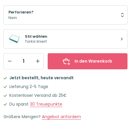
Perforieren?
Stil wählen
Türkis liniert
In den Warenkorb
Leitner
Flashcards
Jetzt bestellt, heute versandt
Karteikarten
Lieferung 2-5 Tage
A7
Kostenloser Versand ab 25€
Türkis
Du sparst
30
Treuepunkte
Liniert
Menge
Größere Mengen?
Angebot anfordern